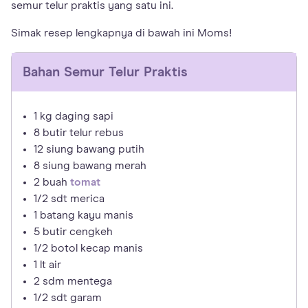
semur telur praktis yang satu ini.
Simak resep lengkapnya di bawah ini Moms!
Bahan
Semur Telur Praktis
1 kg daging sapi
8 butir telur rebus
12 siung bawang putih
8 siung bawang merah
2 buah
tomat
1/2 sdt merica
1 batang kayu manis
5 butir cengkeh
1/2 botol kecap manis
1 lt air
2 sdm mentega
1/2 sdt garam