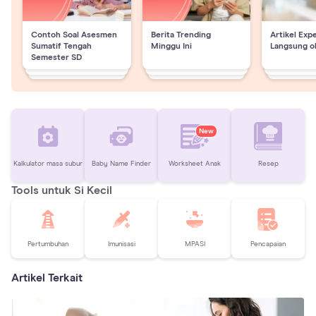
Contoh Soal Asesmen
Berita Trending
Artikel Exp
Sumatif Tengah
Minggu Ini
Langsung o
Semester SD
New
Kalkulator masa subur
Baby Name Finder
Worksheet Anak
Resep
Tools untuk Si Kecil
Pertumbuhan
Imunisasi
MPASI
Pencapaian
Artikel Terkait