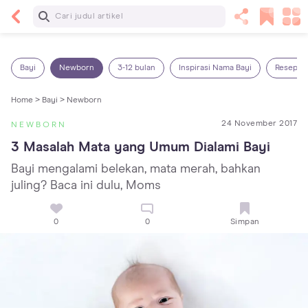
Baca Selanjutnya
Kebutuhan Cairan Anak yang Harus Dipenuhi
Sesuai Usianya
Bayi
Newborn
3-12 bulan
Inspirasi Nama Bayi
Resep M
Home >
Bayi >
Newborn
24 November 2017
NEWBORN
3 Masalah Mata yang Umum Dialami Bayi
Bayi mengalami belekan, mata merah, bahkan
juling? Baca ini dulu, Moms
0
0
Simpan