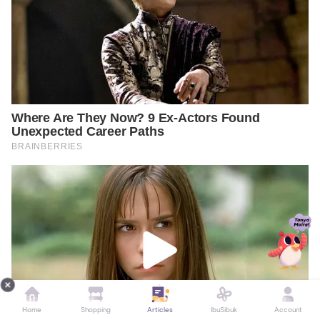
Home
Shopping
Articles
IbuSibuk
Account