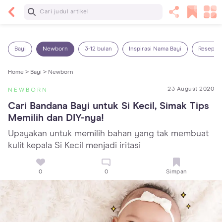
Baca Selanjutnya
Sariawan pada Anak: Penyebab, Cara Mengatasi
dan Mencegahnya
Bayi
Newborn
3-12 bulan
Inspirasi Nama Bayi
Resep M
Home >
Bayi >
Newborn
23 August 2020
NEWBORN
Cari Bandana Bayi untuk Si Kecil, Simak Tips 
Memilih dan DIY-nya!
Upayakan untuk memilih bahan yang tak membuat
kulit kepala Si Kecil menjadi iritasi
0
0
Simpan