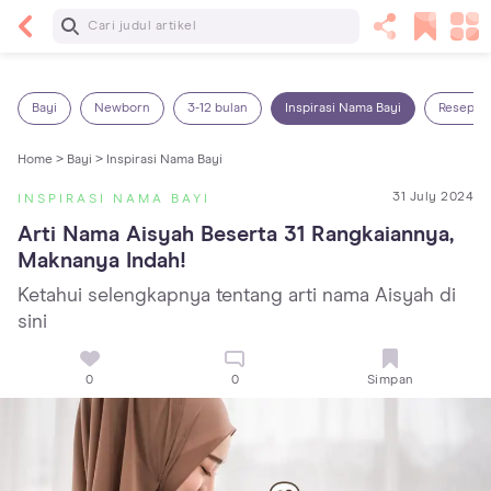
Baca Selanjutnya
7 Penyebab Sakit Tenggorokan pada Anak dan
Cara Mengatasinya
Bayi
Newborn
3-12 bulan
Inspirasi Nama Bayi
Resep M
Home >
Bayi >
Inspirasi Nama Bayi
31 July 2024
INSPIRASI NAMA BAYI
Arti Nama Aisyah Beserta 31 Rangkaiannya, 
Maknanya Indah!
Ketahui selengkapnya tentang arti nama Aisyah di
sini
0
0
Simpan