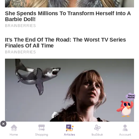
Home
Shopping
Articles
IbuSibuk
Account