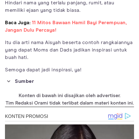
Hindari nama yang terlalu panjang, rumit, atau
memiliki ejaan yang tidak biasa.
Baca Juga:
11 Mitos Bawaan Hamil Bayi Perempuan,
Jangan Dulu Percaya!
Itu dia arti nama Aisyah beserta contoh rangkaiannya
yang dapat Moms dan Dads jadikan inspirasi untuk
buah hati.
Semoga dapat jadi inspirasi, ya!
Sumber
https://www.tentangnama.com/arti-nama/aisyah/
Konten di bawah ini disajikan oleh advertiser.
https://namesfolder.com/islamic-girl-name/aisyah
Tim Redaksi Orami tidak terlibat dalam materi konten ini.