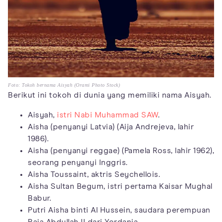
Foto: Tokoh bernama Aisyah (Orami Photo Stock)
Berikut ini tokoh di dunia yang memiliki nama Aisyah.
Aisyah,
istri Nabi Muhammad SAW
.
Aisha (penyanyi Latvia) (Aija Andrejeva, lahir
1986).
Aisha (penyanyi reggae) (Pamela Ross, lahir 1962),
seorang penyanyi Inggris.
Aisha Toussaint, aktris Seychellois.
Aisha Sultan Begum, istri pertama Kaisar Mughal
Babur.
Putri Aisha binti Al Hussein, saudara perempuan
Raja Abdullah II dari Yordania.