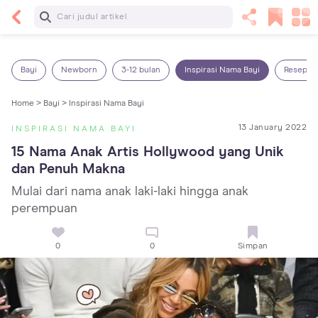
Baca Selanjutnya
5 Manfaat Bermain Masak-Masakan untuk Anak,
Yuk Latih Kreativitas Si Kecil!
Bayi
Newborn
3-12 bulan
Inspirasi Nama Bayi
Resep M
Home >
Bayi >
Inspirasi Nama Bayi
13 January 2022
INSPIRASI NAMA BAYI
15 Nama Anak Artis Hollywood yang Unik 
dan Penuh Makna
Mulai dari nama anak laki-laki hingga anak
perempuan
0
0
Simpan