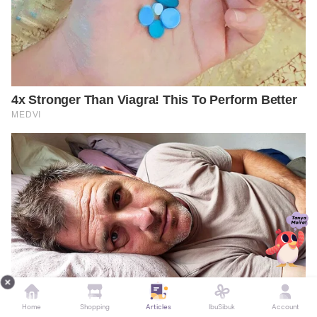
Home
Shopping
Articles
IbuSibuk
Account