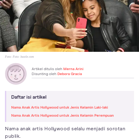
Foto:
Foto: bustle.com
Artikel ditulis oleh
Merna Arini
Disunting oleh
Debora Gracia
Daftar isi artikel
Nama Anak Artis Hollywood untuk Jenis Kelamin Laki-laki
Nama Anak Artis Hollywood untuk Jenis Kelamin Perempuan
Nama anak artis Hollywood selalu menjadi sorotan
publik.