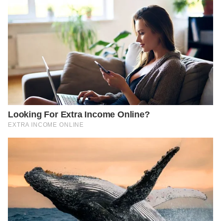
https://www.orami.co.id/magazine/nama-anak-
artis-hollywood-paling-aneh/
https://kumparan.com/mama-
rempong/inspirasi-nama-anak-artis-hollywood-
yang-unik-untuk-si-kecil-1wZ8R9kC5RZ/full
https://www.idntimes.com/hype/entertainment/
muna-waroh/nama-unik-bayi-artis-hollywood-
c1c2/10
https://www.orami.co.id/magazine/nama-anak-
selebriti-hollywood-yang-aneh/
https://hot.detik.com/celeb/d-5063055/5-nama-
anak-artis-paling-unik-bacanya-saja-bikin-kamu-
takjub