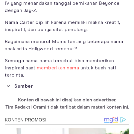
IV yang menandakan tanggal pernikahan Beyonce
dengan Jay-Z.
Nama Carter dipilih karena memiliki makna kreatif,
inspiratif, dan punya sifat penolong.
Bagaimana menurut Moms tentang beberapa nama
anak artis Hollywood tersebut?
Semoga nama-nama tersebut bisa memberikan
inspirasi saat
memberikan nama
untuk buah hati
tercinta.
Sumber
https://www.orami.co.id/magazine/inspirasi-
Konten di bawah ini disajikan oleh advertiser.
nama-bayi-laki-laki-dari-anak-anak-artis-
Tim Redaksi Orami tidak terlibat dalam materi konten ini.
hollywood/
https://www.orami.co.id/magazine/inspirasi-
nama-bayi-perempuan-dari-anak-anak-artis-
hollywood/