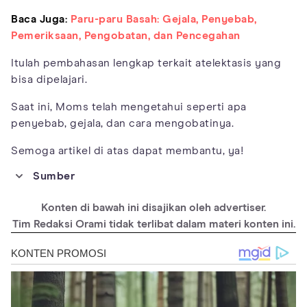
Baca Juga:
Paru-paru Basah: Gejala, Penyebab,
Pemeriksaan, Pengobatan, dan Pencegahan
Itulah pembahasan lengkap terkait atelektasis yang
bisa dipelajari.
Saat ini, Moms telah mengetahui seperti apa
penyebab, gejala, dan cara mengobatinya.
Semoga artikel di atas dapat membantu, ya!
Sumber
https://www.ncbi.nlm.nih.gov/books/NBK545316/
Konten di bawah ini disajikan oleh advertiser.
https://www.mayoclinic.org/diseases-
conditions/atelectasis/symptoms-causes/syc-20369684
Tim Redaksi Orami tidak terlibat dalam materi konten ini.