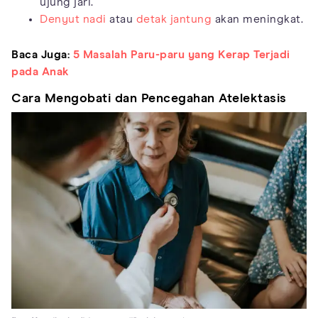
ujung jari.
Denyut nadi
atau
detak jantung
akan meningkat.
Baca Juga:
5 Masalah Paru-paru yang Kerap Terjadi
pada Anak
Cara Mengobati dan Pencegahan Atelektasis