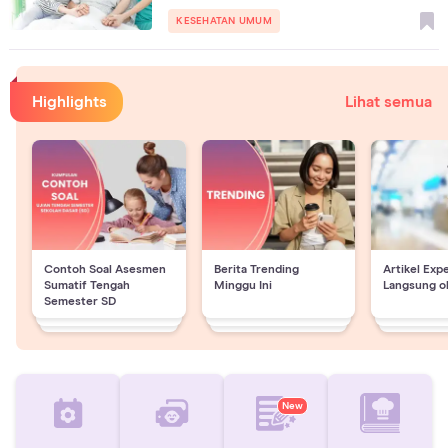
KESEHATAN UMUM
Highlights
Lihat semua
Contoh Soal Asesmen
Berita Trending
Artikel Exp
Sumatif Tengah
Minggu Ini
Langsung o
Semester SD
New