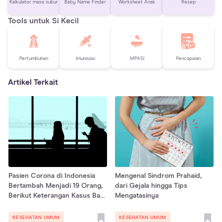
Kalkulator masa subur
Baby Name Finder
Worksheet Anak
Resep
Tools untuk Si Kecil
Pertumbuhan
Imunisasi
MPASI
Pencapaian
Artikel Terkait
Pasien Corona di Indonesia
Mengenal Sindrom Prahaid,
Bertambah Menjadi 19 Orang,
dari Gejala hingga Tips
Berikut Keterangan Kasus Baru
Mengatasinya
COVID-19
KESEHATAN UMUM
KESEHATAN UMUM