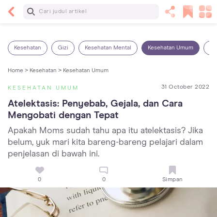
Baca Selanjutnya
Sariawan pada Anak: Penyebab, Cara Mengatasi
dan Mencegahnya
Kesehatan
Gizi
Kesehatan Mental
Kesehatan Umum
Ob
Home >
Kesehatan >
Kesehatan Umum
31 October 2022
KESEHATAN UMUM
Atelektasis: Penyebab, Gejala, dan Cara 
Mengobati dengan Tepat
Apakah Moms sudah tahu apa itu atelektasis? Jika
belum, yuk mari kita bareng-bareng pelajari dalam
penjelasan di bawah ini.
0
0
Simpan