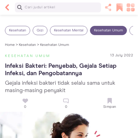
Baca Selanjutnya
7 Penyebab Sakit Tenggorokan pada Anak dan
Cara Mengatasinya
Kesehatan
Gizi
Kesehatan Mental
Kesehatan Umum
Ob
Home >
Kesehatan >
Kesehatan Umum
13 July 2022
KESEHATAN UMUM
Infeksi Bakteri: Penyebab, Gejala Setiap 
Infeksi, dan Pengobatannya
Gejala infeksi bakteri tidak selalu sama untuk
masing-masing penyakit
0
0
Simpan