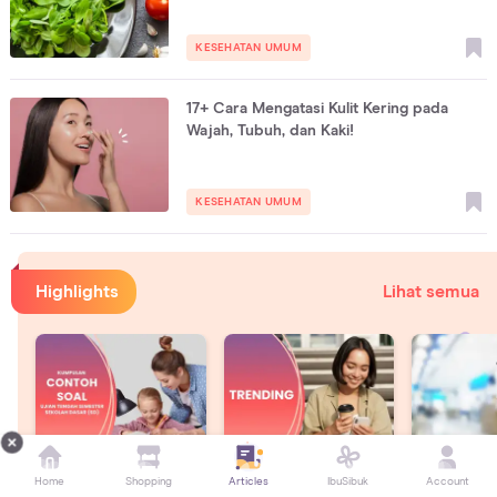
KESEHATAN UMUM
17+ Cara Mengatasi Kulit Kering pada
Wajah, Tubuh, dan Kaki!
KESEHATAN UMUM
Highlights
Lihat semua
Contoh Soal Asesmen
Berita Trending
Artikel Exp
Home
Shopping
Articles
IbuSibuk
Account
Sumatif Tengah
Minggu Ini
Langsung o