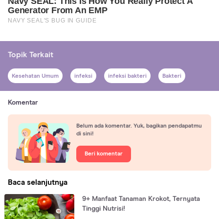
Topik Terkait
Kesehatan Umum
infeksi
infeksi bakteri
Bakteri
Komentar
Belum ada komentar. Yuk, bagikan pendapatmu
di sini!
Beri komentar
Baca selanjutnya
9+ Manfaat Tanaman Krokot, Ternyata
Tinggi Nutrisi!