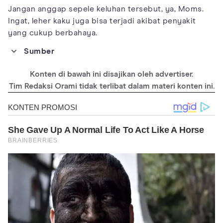
Jangan anggap sepele keluhan tersebut, ya, Moms.
Ingat, leher kaku juga bisa terjadi akibat penyakit
yang cukup berbahaya.
Sumber
https://www.medicalnewstoday.com/articles/324070#treatmen
ts
Konten di bawah ini disajikan oleh advertiser.
https://www.sciencedirect.com/science/article/abs/pii/S17443
Tim Redaksi Orami tidak terlibat dalam materi konten ini.
88114000425
https://www.rheumatology.org/I-Am-A/Patient-
Caregiver/Diseases-Conditions/Osteoarthritis