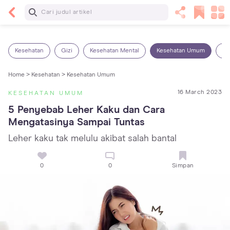
Baca Selanjutnya
Panas Dalam pada Anak: Gejala, Penyebab dan
Cara Mengatasinya!
Kesehatan
Gizi
Kesehatan Mental
Kesehatan Umum
Ob
Home >
Kesehatan >
Kesehatan Umum
16 March 2023
KESEHATAN UMUM
5 Penyebab Leher Kaku dan Cara 
Mengatasinya Sampai Tuntas
Leher kaku tak melulu akibat salah bantal
0
0
Simpan