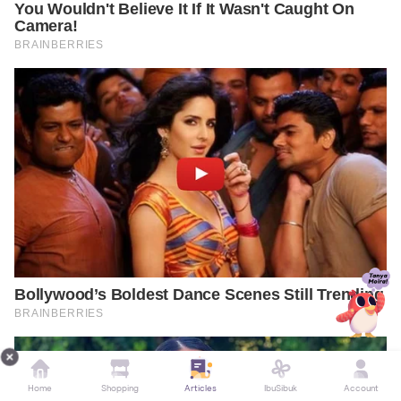
Home
Shopping
Articles
IbuSibuk
Account