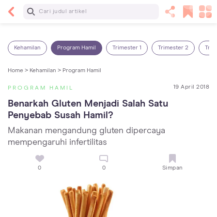
Baca Selanjutnya
5 Manfaat Bermain Masak-Masakan untuk Anak,
Yuk Latih Kreativitas Si Kecil!
Kehamilan
Program Hamil
Trimester 1
Trimester 2
Trim
Home >
Kehamilan >
Program Hamil
19 April 2018
PROGRAM HAMIL
Benarkah Gluten Menjadi Salah Satu 
Penyebab Susah Hamil?
Makanan mengandung gluten dipercaya
mempengaruhi infertilitas
0
0
Simpan