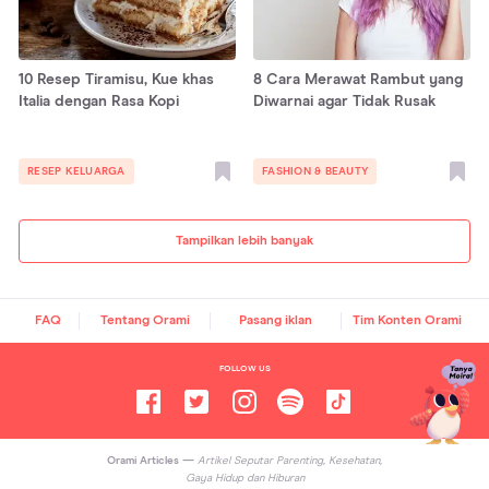
10 Resep Tiramisu, Kue khas
8 Cara Merawat Rambut yang
Italia dengan Rasa Kopi
Diwarnai agar Tidak Rusak
RESEP KELUARGA
FASHION & BEAUTY
Tampilkan lebih banyak
FAQ
Tentang Orami
Pasang iklan
Tim Konten Orami
FOLLOW US
Orami Articles —
Artikel Seputar Parenting, Kesehatan,
Gaya Hidup dan Hiburan