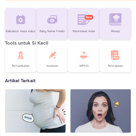
New
Kalkulator masa subur
Baby Name Finder
Worksheet Anak
Resep
Tools untuk Si Kecil
Pertumbuhan
Imunisasi
MPASI
Pencapaian
Artikel Terkait