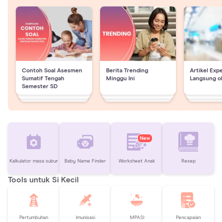
Contoh Soal Asesmen
Berita Trending
Artikel Exp
Sumatif Tengah
Minggu Ini
Langsung o
Semester SD
New
Kalkulator masa subur
Baby Name Finder
Worksheet Anak
Resep
Tools untuk Si Kecil
Pertumbuhan
Imunisasi
MPASI
Pencapaian