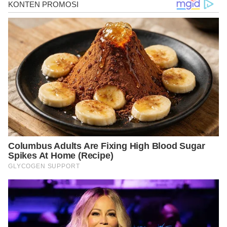
https://www.ncbi.nlm.nih.gov/pmc/articles/PMC6188378/