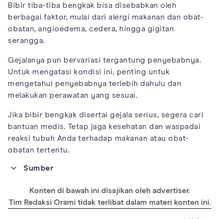
Bibir tiba-tiba bengkak bisa disebabkan oleh
berbagai faktor, mulai dari alergi makanan dan obat-
obatan, angioedema, cedera, hingga gigitan
serangga.
Gejalanya pun bervariasi tergantung penyebabnya.
Untuk mengatasi kondisi ini, penting untuk
mengetahui penyebabnya terlebih dahulu dan
melakukan perawatan yang sesuai.
Jika bibir bengkak disertai gejala serius, segera cari
bantuan medis. Tetap jaga kesehatan dan waspadai
reaksi tubuh Anda terhadap makanan atau obat-
obatan tertentu.
Sumber
https://www.healthline.com/health/swollen-lips#cheilitis-
granulomatous
Konten di bawah ini disajikan oleh advertiser.
https://www.healthline.com/health/woke-up-with-swollen-
Tim Redaksi Orami tidak terlibat dalam materi konten ini.
lip#seeking-medical-help