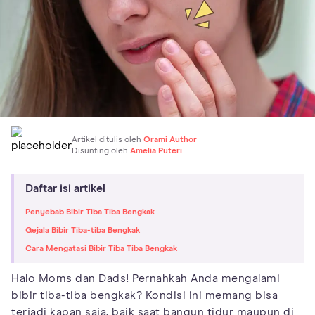
Artikel ditulis oleh
Orami Author
Disunting oleh
Amelia Puteri
Daftar isi artikel
Penyebab Bibir Tiba Tiba Bengkak
Gejala Bibir Tiba-tiba Bengkak
Cara Mengatasi Bibir Tiba Tiba Bengkak
Halo Moms dan Dads! Pernahkah Anda mengalami
bibir tiba-tiba bengkak? Kondisi ini memang bisa
terjadi kapan saja, baik saat bangun tidur maupun di