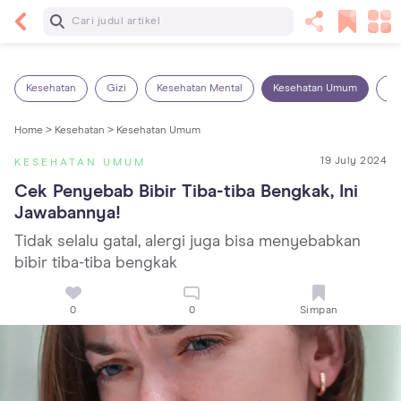
Baca Selanjutnya
13 Rekomendasi RSGM dan Klinik Gigi di Jakarta
yang Terbaik dan Terpercaya
Kesehatan
Gizi
Kesehatan Mental
Kesehatan Umum
Ob
Home >
Kesehatan >
Kesehatan Umum
19 July 2024
KESEHATAN UMUM
Cek Penyebab Bibir Tiba-tiba Bengkak, Ini 
Jawabannya!
Tidak selalu gatal, alergi juga bisa menyebabkan
bibir tiba-tiba bengkak
0
0
Simpan