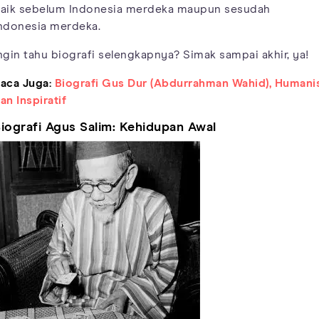
aik sebelum Indonesia merdeka maupun sesudah
ndonesia merdeka.
ngin tahu biografi selengkapnya? Simak sampai akhir, ya!
aca Juga:
Biografi Gus Dur (Abdurrahman Wahid), Humani
an Inspiratif
iografi Agus Salim: Kehidupan Awal