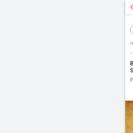
H
B
P