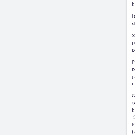
k
I
d
S
p
p
P
b
j
m
S
t
k
C
K
(