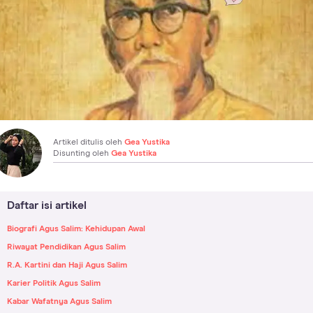
Artikel ditulis oleh
Gea Yustika
Disunting oleh
Gea Yustika
Daftar isi artikel
Biografi Agus Salim: Kehidupan Awal
Riwayat Pendidikan Agus Salim
R.A. Kartini dan Haji Agus Salim
Karier Politik Agus Salim
Kabar Wafatnya Agus Salim