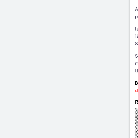
A
p
I
1
S
S
m
t
B
d
R