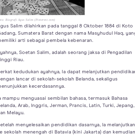
to: Biografi Agus Salim (Pinterest.com)
gus Salim dilahirkan pada tanggal 8 Oktober 1884 di Koto
adang, Sumatera Barat dengan nama Masyhudul Haq, yan
emiliki arti sebagai pembela kebenaran.
yahnya, Soetan Salim, adalah seorang jaksa di Pengadilan
inggi Riau.
erkat kedudukan ayahnya, Ia dapat melanjutkan pendidika
engan lancar di sekolah-sekolah Belanda, sekaligus
enunjukkan kecerdasannya.
a mampu menguasai sembilan bahasa, termasuk Bahasa
elanda, Arab, Inggris, Jerman, Prancis, Latin, Turki, Jepang,
an Melayu.
etelah menyelesaikan pendidikan dasarnya, Ia melanjutka
e sekolah menengah di Batavia (kini Jakarta) dan kemudia