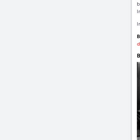
b
I
I
B
d
B