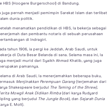
e HBS (Hoogere Burgerschool) di Bandung.
a juga pernah menjadi pemimpin Sarekat Islam dan terlibat
alam dunia politik.
etelah menamatkan pendidikan di HBS, Ia bekerja sebagai
enerjemah dan pembantu notaris di sebuah perusahaan
ertambangan di Indragiri.
ada tahun 1906, ia pergi ke Jeddah, Arab Saudi, untuk
ekerja di Duta Besar Belanda di sana. Selama masa ini, Ia
uga menjadi murid dari Syaikh Ahmad Khatib, yang juga
erupakan pamannya.
elama di Arab Saudi, Ia menerjemahkan beberapa buku,
ermasuk
Menjinakkan Perempuan Garang
(terjemahan dari
arya Shakespeare berjudul
The Taming of the Shrew)
,
erita Mowgli Anak Didikan Rimba
(dari karya Rudyard
ipling yang berjudul
The Jungle Book
), dan
Sejarah Dunia
karya E. Molt).