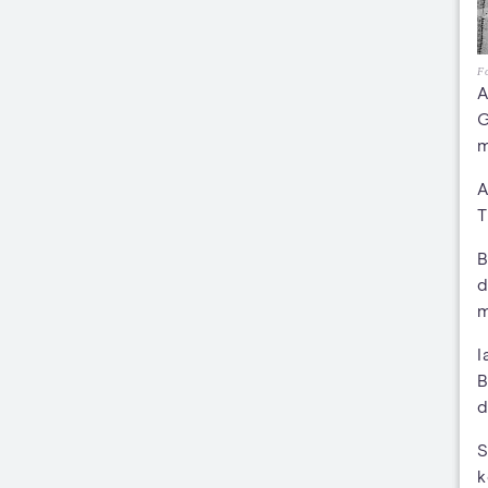
Fo
A
G
m
A
T
B
d
m
I
B
d
S
k