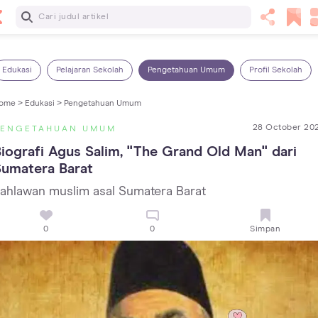
Baca Selanjutnya
Kebutuhan Cairan Anak yang Harus Dipenuhi Sesuai
Usianya
Edukasi
Pelajaran Sekolah
Pengetahuan Umum
Profil Sekolah
ome >
Edukasi >
Pengetahuan Umum
28 October 20
PENGETAHUAN UMUM
iografi Agus Salim, "The Grand Old Man" dari 
Sumatera Barat
ahlawan muslim asal Sumatera Barat
0
0
Simpan