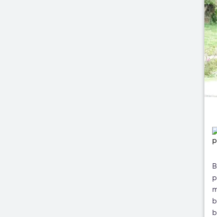
B
p
m
b
b