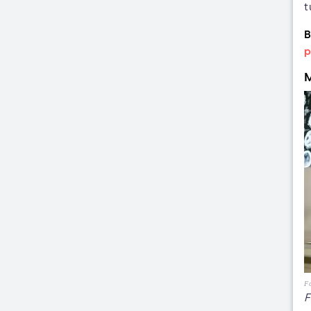
t
B
p
M
Fo
F