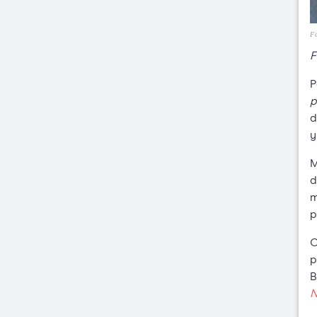
Fo
F
P
p
d
M
d
m
p
C
p
B
N