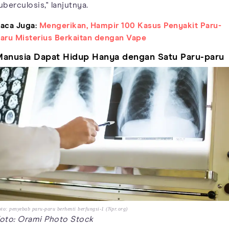
uberculosis," lanjutnya.
aca Juga:
Mengerikan, Hampir 100 Kasus Penyakit Paru-
aru Misterius Berkaitan dengan Vape
anusia Dapat Hidup Hanya dengan Satu Paru-paru
to: penyebab paru-paru berhenti berfungsi-1 (Npr.org)
oto: Orami Photo Stock