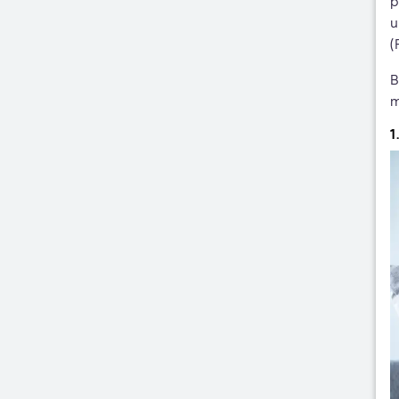
p
u
(
B
m
1