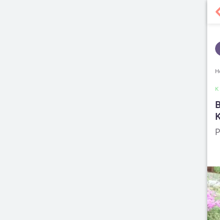
H
B
K
P