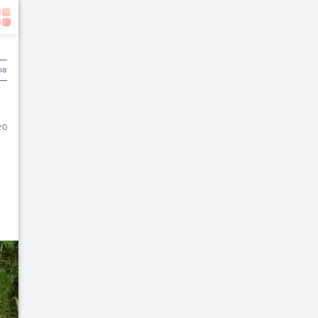
batan
Olahraga & Kebugaran
Rekomendasi Dokter
20