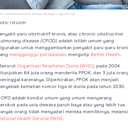
to: penyebab paru-paru berhenti berfungsi-2.jpg (rd.com)
oto: rd.com
enyakit paru obstruktif kronis, atau
chronic obstructive
ulmonary disease (CPOD)
, adalah istilah umum yang
igunakan untuk menggambarkan penyakit paru-paru kron
yang
mengganggu pernapasan
, mengutip
Better Health
.
enurut
Organisasi Kesehatan Dunia (WHO)
, pada 2004
itunjukkan 64 juta orang menderita PPOK, dan 3 juta oran
eninggal karenanya. Diperkirakan, PPOK akan menjadi
enyebab kematian nomor tiga di dunia pada tahun 2030.
OPD adalah kondisi umum yang umum menyerang
erokok pada usia dewasa paruh baya atau yang lebih tua.
anyak orang tidak menyadari mereka memilikinya, melansi
ational Health Service
(NHS)
.