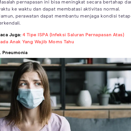
asalah pernapasan ini bisa meningkat secara bertahap dar
aktu ke waktu dan dapat membatasi aktivitas normal.
amun, perawatan dapat membantu menjaga kondisi tetap
erkendali.
aca Juga:
4 Tipe ISPA (Infeksi Saluran Pernapasan Atas)
ada Anak Yang Wajib Moms Tahu
. Pneumonia