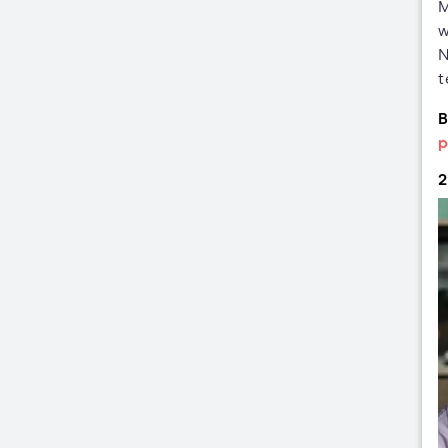
M
w
N
t
B
p
2