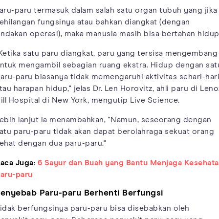
aru-paru termasuk dalam salah satu organ tubuh yang jika
ehilangan fungsinya atau bahkan diangkat (dengan
indakan operasi), maka manusia masih bisa bertahan hidup
Ketika satu paru diangkat, paru yang tersisa mengembang
ntuk mengambil sebagian ruang ekstra. Hidup dengan sat
aru-paru biasanya tidak memengaruhi aktivitas sehari-har
tau harapan hidup," jelas Dr. Len Horovitz, ahli paru di Len
ill Hospital di New York, mengutip Live Science.
ebih lanjut ia menambahkan, "Namun, seseorang dengan
atu paru-paru tidak akan dapat berolahraga sekuat orang
ehat dengan dua paru-paru."
aca Juga:
6 Sayur dan Buah yang Bantu Menjaga Kesehat
aru-paru
enyebab Paru-paru Berhenti Berfungsi
idak berfungsinya paru-paru bisa disebabkan oleh