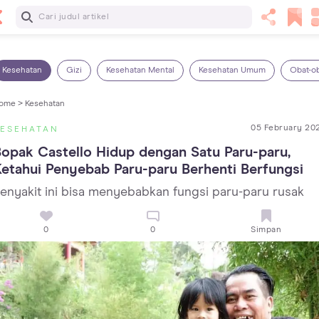
Baca Selanjutnya
Panas Dalam pada Anak: Gejala, Penyebab dan Cara
Mengatasinya!
Kesehatan
Gizi
Kesehatan Mental
Kesehatan Umum
Obat-o
ome >
Kesehatan
05 February 20
KESEHATAN
opak Castello Hidup dengan Satu Paru-paru, 
etahui Penyebab Paru-paru Berhenti Berfungsi
enyakit ini bisa menyebabkan fungsi paru-paru rusak
0
0
Simpan