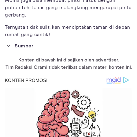
Moms juga bisa membuat pintu masuk dengan
pohon teh-tehan yang melengkung menyerupai pintu
gerbang.
Ternyata tidak sulit, kan menciptakan taman di depan
rumah yang cantik!
Sumber
https://ayoguruberbagi.kemdikbud.go.id/artikel/penyiapan-
media-tanam-1/
Konten di bawah ini disajikan oleh advertiser.
https://www.rhs.org.uk/garden-inspiration/garden-types/front-
Tim Redaksi Orami tidak terlibat dalam materi konten ini.
gardens
https://www.gardensalive.com/product/first-time-veggie-
gardenwhere-to-start
https://www.countryliving.com/uk/homes-
interiors/gardens/advice/a2444/front-garden-design-tips-
inviting-entrance/