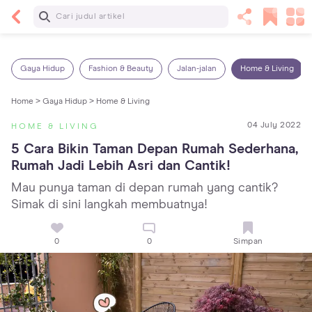
Baca Selanjutnya
7 Penyebab Sakit Tenggorokan pada Anak dan
Cara Mengatasinya
Gaya Hidup
Fashion & Beauty
Jalan-jalan
Home & Living
Home >
Gaya Hidup >
Home & Living
04 July 2022
HOME & LIVING
5 Cara Bikin Taman Depan Rumah Sederhana, 
Rumah Jadi Lebih Asri dan Cantik!
Mau punya taman di depan rumah yang cantik?
Simak di sini langkah membuatnya!
0
0
Simpan