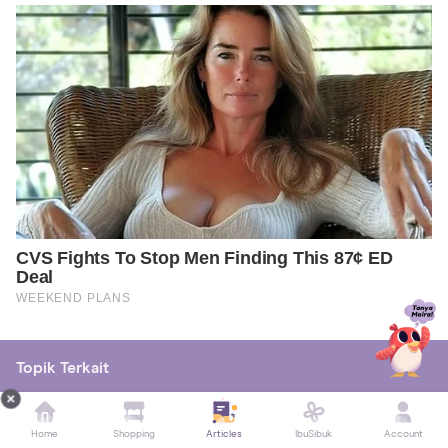
Topik Terkait
Home & Living
Home
Shopping
Articles
IbuSibuk
Account