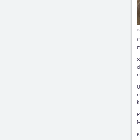
Fo
C
m
S
d
m
U
m
k
P
M
K