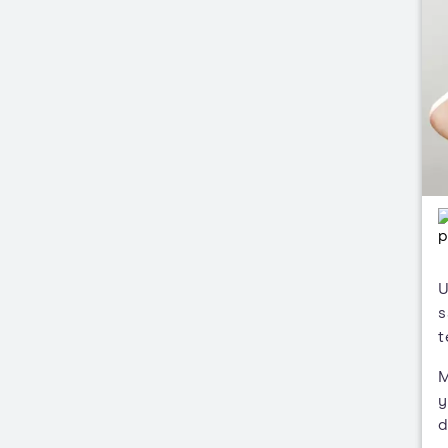
U
s
t
M
y
d