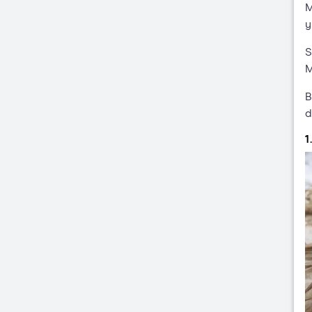
M
y
S
M
B
d
1