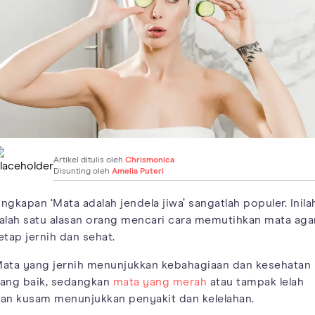
Artikel ditulis oleh
Chrismonica
Disunting oleh
Amelia Puteri
ngkapan ‘Mata adalah jendela jiwa’ sangatlah populer. Inila
alah satu alasan orang mencari cara memutihkan mata aga
etap jernih dan sehat.
ata yang jernih menunjukkan kebahagiaan dan kesehatan
ang baik, sedangkan
mata yang merah
atau tampak lelah
an kusam menunjukkan penyakit dan kelelahan.