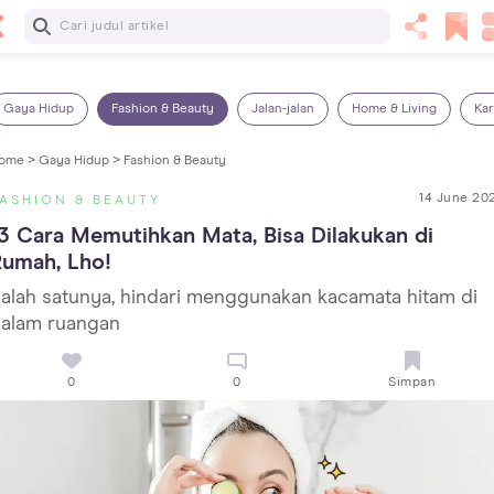
Baca Selanjutnya
13 Rekomendasi RSGM dan Klinik Gigi di Jakarta yang
Terbaik dan Terpercaya
Gaya Hidup
Fashion & Beauty
Jalan-jalan
Home & Living
Kar
ome >
Gaya Hidup >
Fashion & Beauty
14 June 20
ASHION & BEAUTY
3 Cara Memutihkan Mata, Bisa Dilakukan di 
Rumah, Lho!
alah satunya, hindari menggunakan kacamata hitam di
alam ruangan
0
0
Simpan