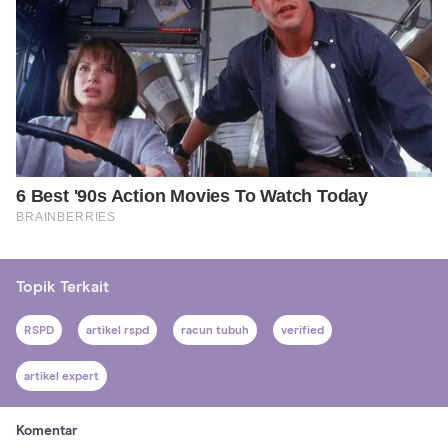
Topik Terkait
RSPD
artikel rspd
racun tubuh
verified
artikel expert
Komentar