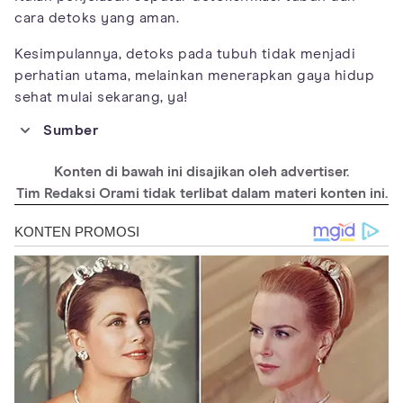
cara detoks yang aman.
Kesimpulannya, detoks pada tubuh tidak menjadi
perhatian utama, melainkan menerapkan gaya hidup
sehat mulai sekarang, ya!
Sumber
https://www.medicalnewstoday.com/articles/full-body-detox
Konten di bawah ini disajikan oleh advertiser.
https://pharmeasy.in/blog/how-to-detox-your-body/
Tim Redaksi Orami tidak terlibat dalam materi konten ini.