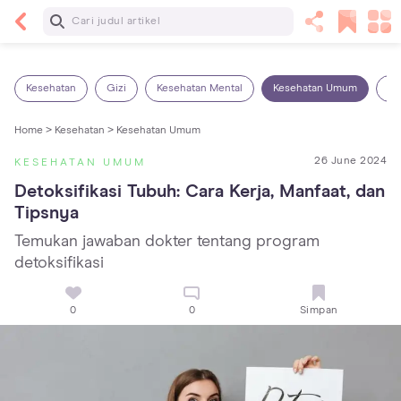
Baca Selanjutnya
Kebutuhan Cairan Anak yang Harus Dipenuhi
Sesuai Usianya
Kesehatan
Gizi
Kesehatan Mental
Kesehatan Umum
Ob
Home >
Kesehatan >
Kesehatan Umum
26 June 2024
KESEHATAN UMUM
Detoksifikasi Tubuh: Cara Kerja, Manfaat, dan 
Tipsnya
Temukan jawaban dokter tentang program
detoksifikasi
0
0
Simpan