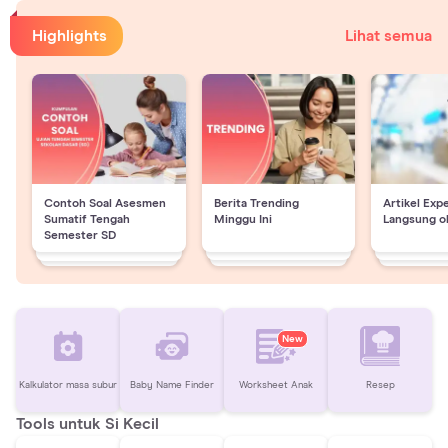
Highlights
Lihat semua
Contoh Soal Asesmen
Berita Trending
Artikel Exp
Sumatif Tengah
Minggu Ini
Langsung o
Semester SD
New
Kalkulator masa subur
Baby Name Finder
Worksheet Anak
Resep
Tools untuk Si Kecil