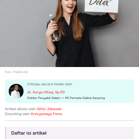
Foto:
Freepik.com
Ditinjau secara medis oleh
dr. Surya Ulhaq, Sp.PD
Dokter Penyakit Dalam
— RS Permata Dalima Serpong
Artikel ditulis oleh
Gifari Zakawali
Disunting oleh
Dresyamaya Fiona
Daftar isi artikel