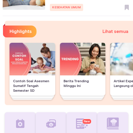
KESEHATAN UMUM
Highlights
Lihat semua
Contoh Soal Asesmen
Berita Trending
Artikel Exp
Sumatif Tengah
Minggu Ini
Langsung o
Semester SD
New