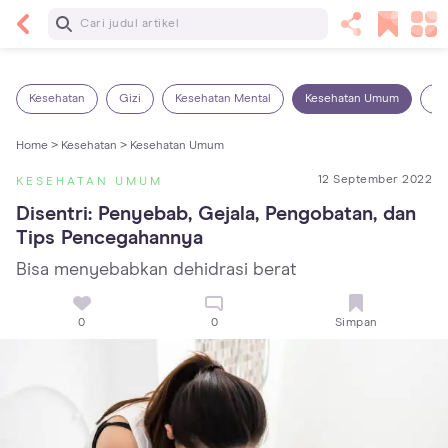
Baca Selanjutnya
Kebutuhan Cairan Anak yang Harus Dipenuhi
Sesuai Usianya
Kesehatan
Gizi
Kesehatan Mental
Kesehatan Umum
Ob
Home >
Kesehatan >
Kesehatan Umum
12 September 2022
KESEHATAN UMUM
Disentri: Penyebab, Gejala, Pengobatan, dan 
Tips Pencegahannya
Bisa menyebabkan dehidrasi berat
0
0
Simpan