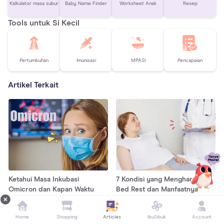
Kalkulator masa subur
Baby Name Finder
Worksheet Anak
Resep
Tools untuk Si Kecil
Pertumbuhan
Imunisasi
MPASI
Pencapaian
Artikel Terkait
Ketahui Masa Inkubasi
7 Kondisi yang Mengharuskan
Omicron dan Kapan Waktu
Bed Rest dan Manfaatnya
yang Tepat Untuk Tes!
Home
Shopping
Articles
IbuSibuk
Account
KESEHATAN UMUM
KESEHATAN UMUM