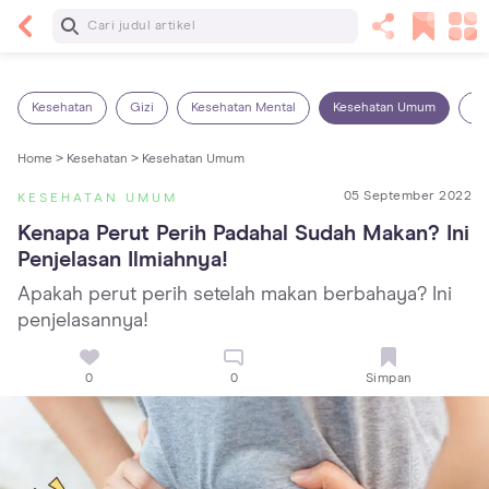
Baca Selanjutnya
25 Makanan Bayi 1 Tahun yang Dianjurkan dan
Dilarang
Kesehatan
Gizi
Kesehatan Mental
Kesehatan Umum
Ob
Home >
Kesehatan >
Kesehatan Umum
05 September 2022
KESEHATAN UMUM
Kenapa Perut Perih Padahal Sudah Makan? Ini 
Penjelasan Ilmiahnya!
Apakah perut perih setelah makan berbahaya? Ini
penjelasannya!
0
0
Simpan