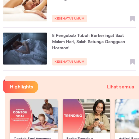
KESEHATAN UMUM
8 Penyebab Tubuh Berkeringat Saat
Malam Hari, Salah Satunya Gangguan
Hormon!
KESEHATAN UMUM
Highlights
Lihat semua
Contoh Soal Asesmen
Berita Trending
Artikel Exp