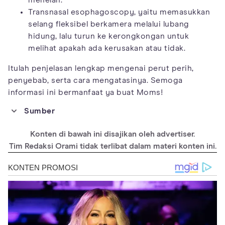
menelan.
Transnasal esophagoscopy, yaitu memasukkan
selang fleksibel berkamera melalui lubang
hidung, lalu turun ke kerongkongan untuk
melihat apakah ada kerusakan atau tidak.
Itulah penjelasan lengkap mengenai perut perih,
penyebab, serta cara mengatasinya. Semoga
informasi ini bermanfaat ya buat Moms!
Sumber
https://www.healthline.com/health/stomachache-after-
eating#complications
Konten di bawah ini disajikan oleh advertiser.
https://www.webmd.com/heartburn-gerd/guide/what-is-acid-
Tim Redaksi Orami tidak terlibat dalam materi konten ini.
reflux-disease
https://www.medicalnewstoday.com/articles/321318#other-
causes
https://www.mayoclinic.org/diseases-
conditions/indigestion/symptoms-causes/syc-20352211
https://www.mayoclinic.org/healthy-lifestyle/nutrition-and-
healthy-eating/in-depth/caffeine/art-20049372
https://www.mayoclinic.org/diseases-