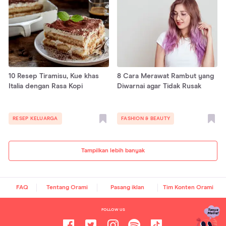
10 Resep Tiramisu, Kue khas
8 Cara Merawat Rambut yang
Italia dengan Rasa Kopi
Diwarnai agar Tidak Rusak
RESEP KELUARGA
FASHION & BEAUTY
Tampilkan lebih banyak
FAQ
Tentang Orami
Pasang iklan
Tim Konten Orami
FOLLOW US