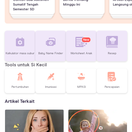
Sumatif Tengah
Minggu Ini
Langsung o
Semester SD
New
Kalkulator masa subur
Baby Name Finder
Worksheet Anak
Resep
Tools untuk Si Kecil
Pertumbuhan
Imunisasi
MPASI
Pencapaian
Artikel Terkait