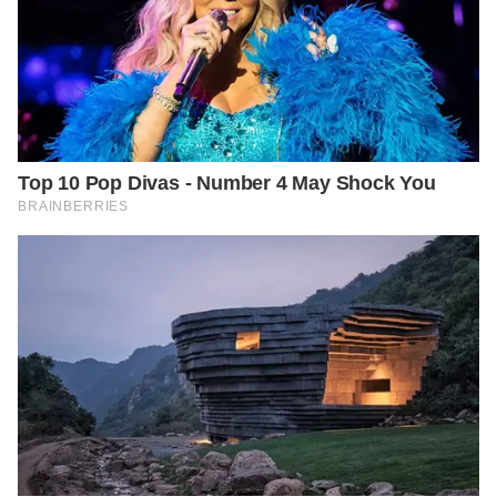
conditions/gerd/diagnosis-treatment/drc-20361959