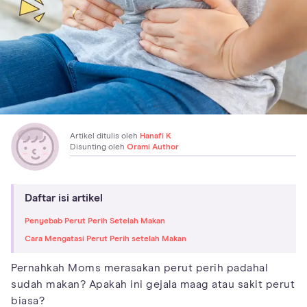
Artikel ditulis oleh
Hanafi K
Disunting oleh
Orami Author
Daftar isi artikel
Penyebab Perut Perih Setelah Makan
Cara Mengatasi Perut Perih setelah Makan
Pernahkah Moms merasakan perut perih padahal
sudah makan? Apakah ini gejala maag atau sakit perut
biasa?