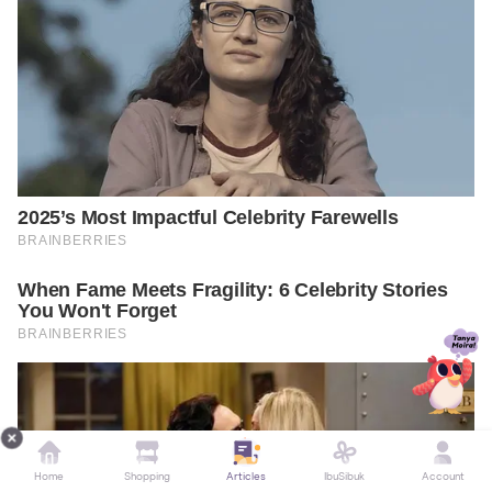
Home
Shopping
Articles
IbuSibuk
Account