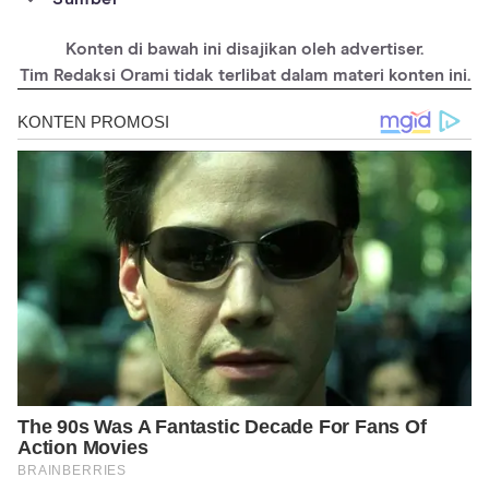
https://journals.asm.org/doi/epdf/10.1128/jb.83.3.609-615.1962
Konten di bawah ini disajikan oleh advertiser.
https://www.ncbi.nlm.nih.gov/books/NBK555966/
Tim Redaksi Orami tidak terlibat dalam materi konten ini.