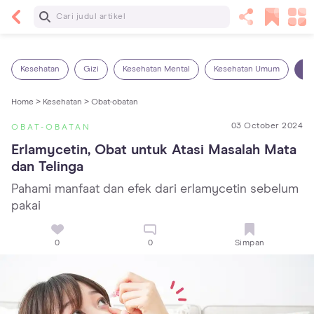
Baca Selanjutnya
14 Rekomendasi Camilan Sehat untuk Anak, Enak
dan Bergizi!
Kesehatan
Gizi
Kesehatan Mental
Kesehatan Umum
Ob
Home >
Kesehatan >
Obat-obatan
03 October 2024
OBAT-OBATAN
Erlamycetin, Obat untuk Atasi Masalah Mata 
dan Telinga
Pahami manfaat dan efek dari erlamycetin sebelum
pakai
0
0
Simpan