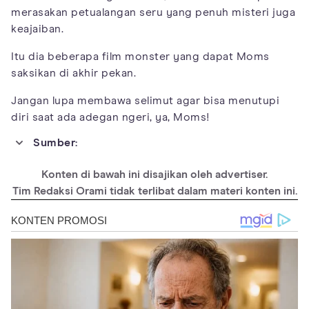
merasakan petualangan seru yang penuh misteri juga
keajaiban.
Itu dia beberapa film monster yang dapat Moms
saksikan di akhir pekan.
Jangan lupa membawa selimut agar bisa menutupi
diri saat ada adegan ngeri, ya, Moms!
Sumber:
https://www.timeout.com/film/the-50-best-monster-movies
Konten di bawah ini disajikan oleh advertiser.
https://collider.com/best-monster-movies-of-the-21st-century-
so-far/
Tim Redaksi Orami tidak terlibat dalam materi konten ini.
https://screencrush.com/the-10-most-lovable-animated-
monsters/