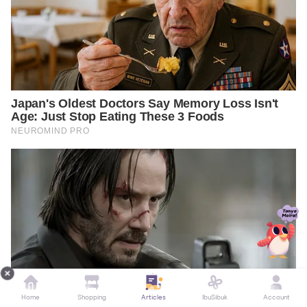
Home
Shopping
Articles
IbuSibuk
Account