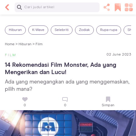
Baca Selanjutnya
Sariawan pada Anak: Penyebab, Cara Mengatasi
dan Mencegahnya
Hiburan
K-Wave
Selebriti
Zodiak
Rupa-rupa
Shop
Home >
Hiburan >
Film
02 June 2023
FILM
14 Rekomendasi Film Monster, Ada yang 
Mengerikan dan Lucu!
Ada yang menegangkan ada yang menggemaskan,
pilih mana?
0
0
Simpan