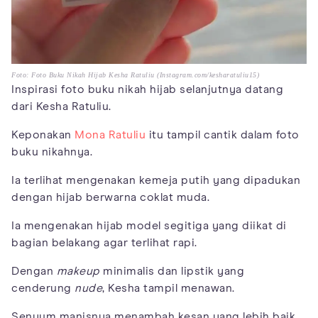
Foto: Foto Buku Nikah Hijab Kesha Ratuliu (Instagram.com/kesharatuliu15)
Inspirasi foto buku nikah hijab selanjutnya datang
dari Kesha Ratuliu.
Keponakan
Mona Ratuliu
itu tampil cantik dalam foto
buku nikahnya.
Ia terlihat mengenakan kemeja putih yang dipadukan
dengan hijab berwarna coklat muda.
Ia mengenakan hijab model segitiga yang diikat di
bagian belakang agar terlihat rapi.
Dengan
makeup
minimalis dan lipstik yang
cenderung
nude
, Kesha tampil menawan.
Senyum manisnya menambah kesan yang lebih baik