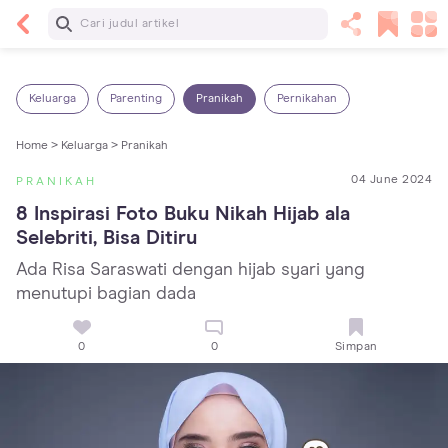
Baca Selanjutnya
5 Manfaat Bermain Masak-Masakan untuk Anak,
Yuk Latih Kreativitas Si Kecil!
Keluarga
Parenting
Pranikah
Pernikahan
Home >
Keluarga >
Pranikah
04 June 2024
PRANIKAH
8 Inspirasi Foto Buku Nikah Hijab ala 
Selebriti, Bisa Ditiru
Ada Risa Saraswati dengan hijab syari yang
menutupi bagian dada
0
0
Simpan