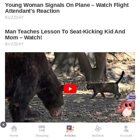
Home
Shopping
Articles
IbuSibuk
Account