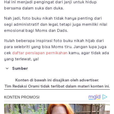
Hal ini menjadi pengingat dari janji untuk hidup
bersama dalam suka dan duka.
Nah jadi, foto buku nikah tidak hanya penting dari
segi administratif dan legal, tetapi juga memiliki nilai
emosional bagi Moms dan Dads.
Itulah beberapa inspirasi foto buku nikah hijab dari
para selebriti yang bisa Moms tiru. Jangan lupa juga
cek
daftar persiapan pernikahan
kamu, agar tidak ada
yang terlewat, ya!
Sumber
https://sulsel.kemenag.go.id/daerah/terkait-persyaratan-pas-
foto-bagi-calon-pengantin-begini-penjelasan-staf-kua-tanete-
Konten di bawah ini disajikan oleh advertiser.
rilau-bXxZo
Tim Redaksi Orami tidak terlibat dalam materi konten ini.