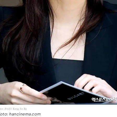
to: Profil Kang So Ra
oto: hancinema.com