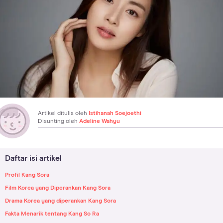
Artikel ditulis oleh
Istihanah Soejoethi
Disunting oleh
Adeline Wahyu
Daftar isi artikel
Profil Kang Sora
Film Korea yang Diperankan Kang Sora
Drama Korea yang diperankan Kang Sora
Fakta Menarik tentang Kang So Ra