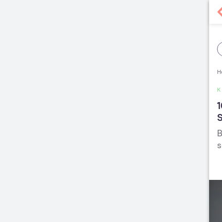
H
1
S
B
s