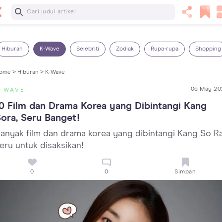
Baca Selanjutnya
14 Rekomendasi Camilan Sehat untuk Anak, Enak dan
Bergizi!
Hiburan
K-Wave
Selebriti
Zodiak
Rupa-rupa
Shopping
ome >
Hiburan >
K-Wave
06 May 20
K-WAVE
0 Film dan Drama Korea yang Dibintangi Kang 
ora, Seru Banget!
anyak film dan drama korea yang dibintangi Kang So R
eru untuk disaksikan!
0
0
Simpan