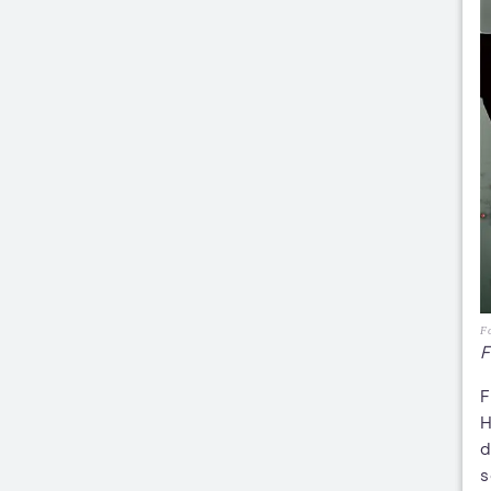
Fo
F
F
H
d
s