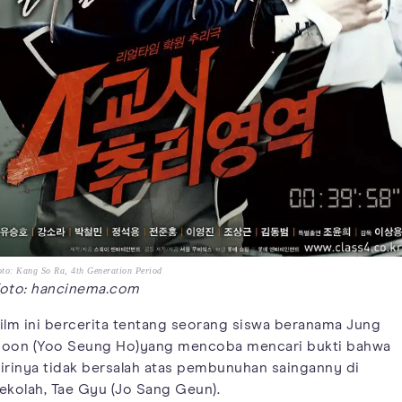
to: Kang So Ra, 4th Generation Period
oto: hancinema.com
ilm ini bercerita tentang seorang siswa beranama Jung
oon (Yoo Seung Ho)yang mencoba mencari bukti bahwa
irinya tidak bersalah atas pembunuhan sainganny di
ekolah, Tae Gyu (Jo Sang Geun).