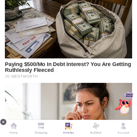
Home
Shopping
Articles
IbuSibuk
Account