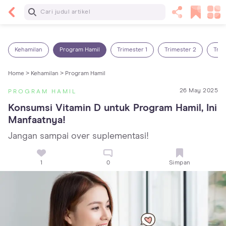
Baca Selanjutnya
Sariawan pada Anak: Penyebab, Cara Mengatasi
dan Mencegahnya
Kehamilan
Program Hamil
Trimester 1
Trimester 2
Trim
Home >
Kehamilan >
Program Hamil
26 May 2025
PROGRAM HAMIL
Konsumsi Vitamin D untuk Program Hamil, Ini 
Manfaatnya!
Jangan sampai over suplementasi!
1
0
Simpan