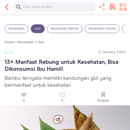
Baca Selanjutnya
Kebutuhan Cairan Anak yang Harus Dipenuhi
Sesuai Usianya
Kesehatan
Gizi
Kesehatan Mental
Kesehatan Umum
Ob
Home >
Kesehatan >
Gizi
11 January 2023
GIZI
13+ Manfaat Rebung untuk Kesehatan, Bisa 
Dikonsumsi Ibu Hamil!
Bambu ternyata memiliki kandungan gizi yang
bermanfaat untuk kesehatan
0
0
Simpan