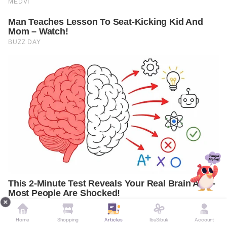
Home
Shopping
Articles
IbuSibuk
Account