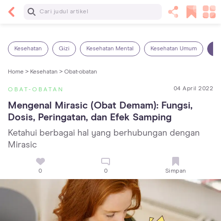
Baca Selanjutnya
14 Rekomendasi Camilan Sehat untuk Anak, Enak
dan Bergizi!
Kesehatan
Gizi
Kesehatan Mental
Kesehatan Umum
Ob
Home >
Kesehatan >
Obat-obatan
04 April 2022
OBAT-OBATAN
Mengenal Mirasic (Obat Demam): Fungsi, 
Dosis, Peringatan, dan Efek Samping
Ketahui berbagai hal yang berhubungan dengan
Mirasic
0
0
Simpan