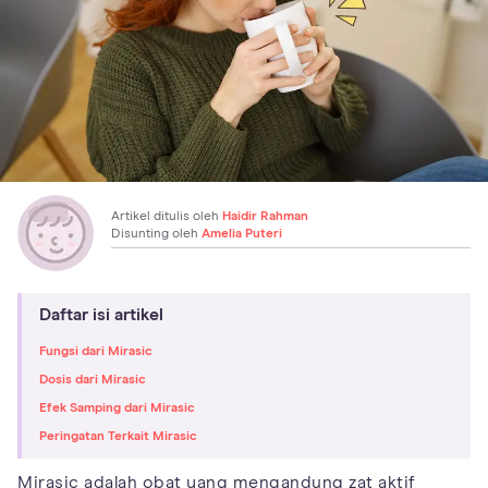
Artikel ditulis oleh
Haidir Rahman
Disunting oleh
Amelia Puteri
Daftar isi artikel
Fungsi dari Mirasic
Dosis dari Mirasic
Efek Samping dari Mirasic
Peringatan Terkait Mirasic
Mirasic adalah obat yang mengandung zat aktif