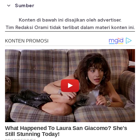
Sumber
https://www.webmd.com/drugs/2/drug-57595/paracetamol-
oral/details
Konten di bawah ini disajikan oleh advertiser.
https://journals.lww.com/americantherapeutics/Abstract/2000/
Tim Redaksi Orami tidak terlibat dalam materi konten ini.
07020/Paracetamol_Efficacy_and_Safety_in_Children__the.10.a
spx
https://www.honestdocs.id/mirasic