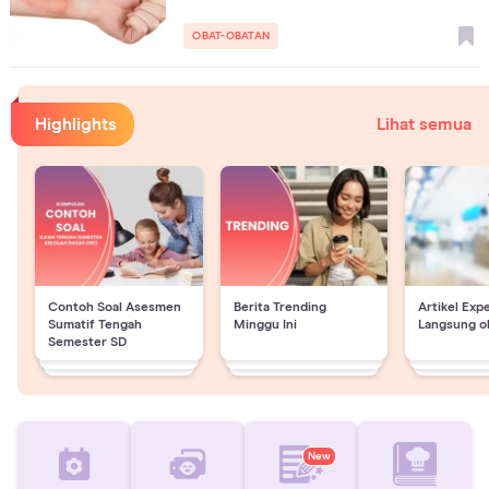
OBAT-OBATAN
Highlights
Lihat semua
Contoh Soal Asesmen
Berita Trending
Artikel Exp
Sumatif Tengah
Minggu Ini
Langsung o
Semester SD
New