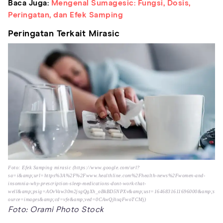
Baca Juga:
Mengenal Sumagesic: Fungsi, Dosis,
Peringatan, dan Efek Samping
Peringatan Terkait Mirasic
Foto: Efek Samping mirasic (https://www.google.com/url?
sa=i&amp;url=https%3A%2F%2Fwww.healthline.com%2Fhealth-news%2Fwomen-and-
insomnia-why-prescription-sleep-medications-dont-work-that-
well&amp;psig=AOvVaw30m2jsgQgXh_oBkBD5NPXv&amp;ust=1646831611696000&amp;s
ource=images&amp;cd=vfe&amp;ved=0CAwQjhxqFwoTCMj)
Foto: Orami Photo Stock