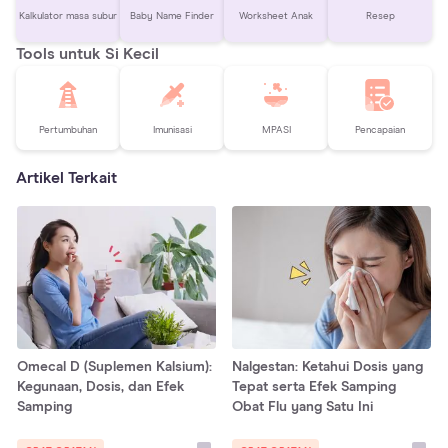
Kalkulator masa subur
Baby Name Finder
Worksheet Anak
Resep
Tools untuk Si Kecil
Pertumbuhan
Imunisasi
MPASI
Pencapaian
Artikel Terkait
Omecal D (Suplemen Kalsium):
Nalgestan: Ketahui Dosis yang
Kegunaan, Dosis, dan Efek
Tepat serta Efek Samping
Samping
Obat Flu yang Satu Ini