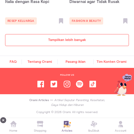
Italia dengan Rasa Kopi
Diwarnai agar Tidak Rusak
RESEP KELUARGA
FASHION & BEAUTY
Tampilkan lebih banyak
FAQ
Tentang Orami
Pasang iklan
Tim Konten Orami
FOLLOW US
Orami Articles —
Artikel Seputar Parenting, Kesehatan,
Gaya Hidup dan Hiburan
Copyright ©
2026
Orami. All rights reserved.
Home
Shopping
Articles
IbuSibuk
Account