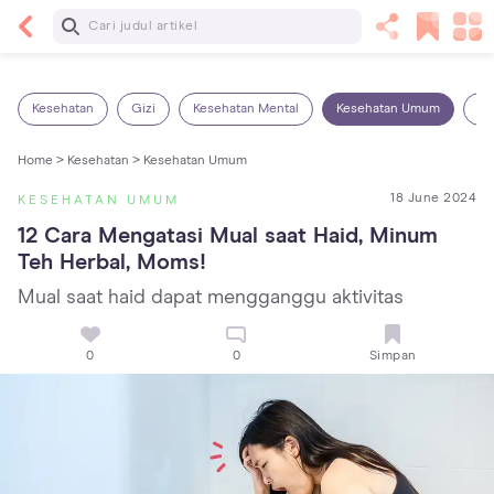
Baca Selanjutnya
13 Rekomendasi RSGM dan Klinik Gigi di Jakarta
yang Terbaik dan Terpercaya
Kesehatan
Gizi
Kesehatan Mental
Kesehatan Umum
Ob
Home >
Kesehatan >
Kesehatan Umum
18 June 2024
KESEHATAN UMUM
12 Cara Mengatasi Mual saat Haid, Minum 
Teh Herbal, Moms!
Mual saat haid dapat mengganggu aktivitas
0
0
Simpan