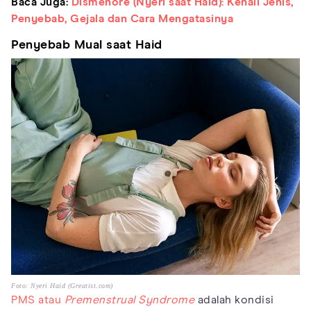
Baca Juga:
Dismenore (Nyeri saat Haid): Kenali Jenis,
Penyebab, Gejala dan Cara Mengatasinya
Penyebab Mual saat Haid
Foto: Nyeri Haid (Greatist.com)
PMS atau
Premenstrual Syndrome
adalah kondisi