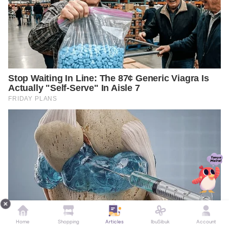
Home
Shopping
Articles
IbuSibuk
Account