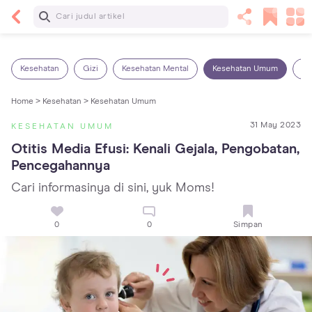
Baca Selanjutnya
7 Penyebab Sakit Tenggorokan pada Anak dan
Cara Mengatasinya
Kesehatan
Gizi
Kesehatan Mental
Kesehatan Umum
Ob
Home >
Kesehatan >
Kesehatan Umum
31 May 2023
KESEHATAN UMUM
Otitis Media Efusi: Kenali Gejala, Pengobatan, 
Pencegahannya
Cari informasinya di sini, yuk Moms!
0
0
Simpan