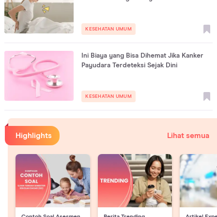
KESEHATAN UMUM
Ini Biaya yang Bisa Dihemat Jika Kanker
Payudara Terdeteksi Sejak Dini
KESEHATAN UMUM
Highlights
Lihat semua
Contoh Soal Asesmen
Berita Trending
Artikel Exp