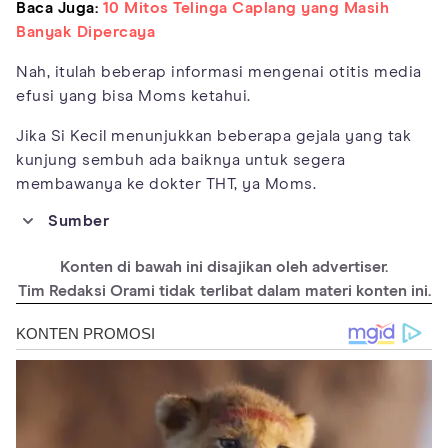
Baca Juga:
10 Mitos Telinga Caplang yang Masih
Banyak Dipercaya
Nah, itulah beberap informasi mengenai otitis media
efusi yang bisa Moms ketahui.
Jika Si Kecil menunjukkan beberapa gejala yang tak
kunjung sembuh ada baiknya untuk segera
membawanya ke dokter THT, ya Moms.
Sumber
https://www.ncbi.nlm.nih.gov/books/NBK538293/
Konten di bawah ini disajikan oleh advertiser.
https://www.webmd.com/cold-and-flu/ear-infection/what-is-
otitis-media-with-effusion
Tim Redaksi Orami tidak terlibat dalam materi konten ini.
https://www.healthline.com/health/otitis-media-with-
effusion#treatment
https://effectivehealthcare.ahrq.gov/products/ear-
infection/research-protocol