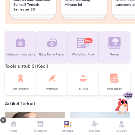
Sumatif Tengah
Minggu Ini
Langsung o
Semester SD
New
Kalkulator masa subur
Baby Name Finder
Worksheet Anak
Resep
Tools untuk Si Kecil
Pertumbuhan
Imunisasi
MPASI
Pencapaian
Artikel Terkait
Home
Shopping
Articles
IbuSibuk
Account