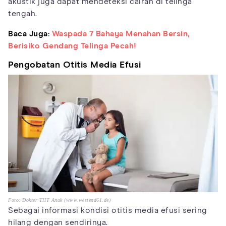
akustik juga dapat mendeteksi cairan di telinga
tengah.
Baca Juga:
Waspada 7 Bahaya Menahan Bersin,
Berisiko Gendang Telinga Pecah!
Pengobatan Otitis Media Efusi
Foto: Dokter THT Anak (www.westend61.de)
Sebagai informasi kondisi otitis media efusi sering
hilang dengan sendirinya.