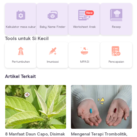
New
Kalkulator masa subur
Baby Name Finder
Worksheet Anak
Resep
Tools untuk Si Kecil
Pertumbuhan
Imunisasi
MPASI
Pencapaian
Artikel Terkait
8 Manfaat Daun Capo, Disimak
Mengenal Terapi Trombolitik,