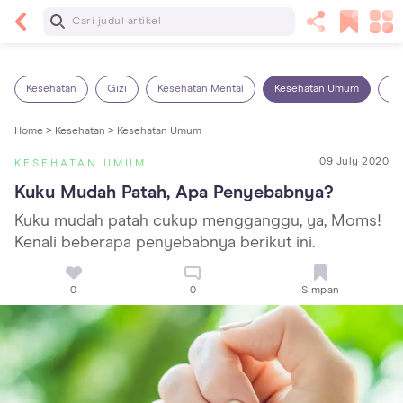
Baca Selanjutnya
5 Manfaat Bermain Masak-Masakan untuk Anak,
Yuk Latih Kreativitas Si Kecil!
Kesehatan
Gizi
Kesehatan Mental
Kesehatan Umum
Ob
Home >
Kesehatan >
Kesehatan Umum
09 July 2020
KESEHATAN UMUM
Kuku Mudah Patah, Apa Penyebabnya?
Kuku mudah patah cukup mengganggu, ya, Moms!
Kenali beberapa penyebabnya berikut ini.
0
0
Simpan