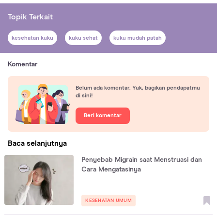
Topik Terkait
kesehatan kuku
kuku sehat
kuku mudah patah
Komentar
Belum ada komentar. Yuk, bagikan pendapatmu
di sini!
Beri komentar
Baca selanjutnya
Penyebab Migrain saat Menstruasi dan
Cara Mengatasinya
KESEHATAN UMUM