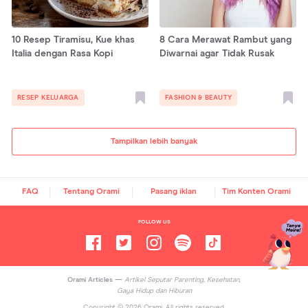
10 Resep Tiramisu, Kue khas
8 Cara Merawat Rambut yang
Italia dengan Rasa Kopi
Diwarnai agar Tidak Rusak
RESEP KELUARGA
FASHION & BEAUTY
Tampilkan lebih banyak
FAQ
Tentang Orami
Pasang iklan
Tim Konten Orami
FOLLOW US
Orami Articles —
Artikel Seputar Parenting, Kesehatan,
Gaya Hidup dan Hiburan
Copyright ©
2026
Orami. All rights reserved.