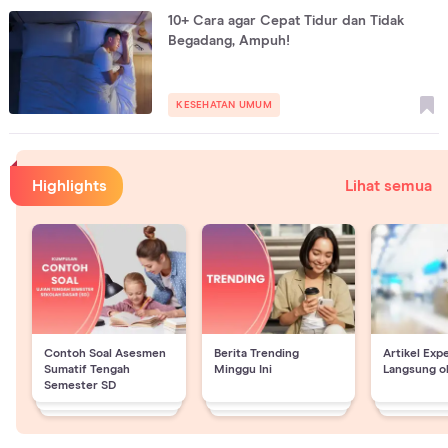
10+ Cara agar Cepat Tidur dan Tidak
Begadang, Ampuh!
KESEHATAN UMUM
Highlights
Lihat semua
Contoh Soal Asesmen
Berita Trending
Artikel Exp
Sumatif Tengah
Minggu Ini
Langsung o
Semester SD