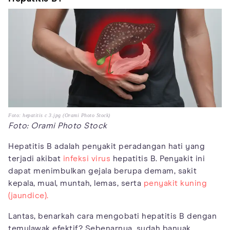
Foto: hepatitis c 3.jpg (Orami Photo Stock)
Foto: Orami Photo Stock
Hepatitis B adalah penyakit peradangan hati yang
terjadi akibat
infeksi virus
hepatitis B. Penyakit ini
dapat menimbulkan gejala berupa demam, sakit
kepala, mual, muntah, lemas, serta
penyakit kuning
(jaundice).
Lantas, benarkah cara mengobati hepatitis B dengan
temulawak efektif? Sebenarnya, sudah banyak