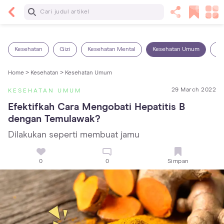
Baca Selanjutnya
Sariawan pada Anak: Penyebab, Cara Mengatasi
dan Mencegahnya
Kesehatan
Gizi
Kesehatan Mental
Kesehatan Umum
Ob
Home >
Kesehatan >
Kesehatan Umum
29 March 2022
KESEHATAN UMUM
Efektifkah Cara Mengobati Hepatitis B 
dengan Temulawak?
Dilakukan seperti membuat jamu
0
0
Simpan