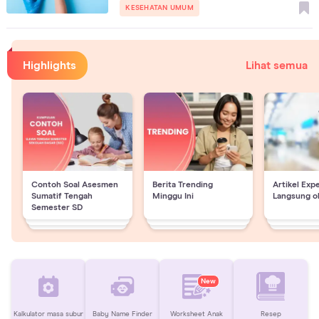
KESEHATAN UMUM
Highlights
Lihat semua
Contoh Soal Asesmen
Berita Trending
Artikel Exp
Sumatif Tengah
Minggu Ini
Langsung o
Semester SD
New
Kalkulator masa subur
Baby Name Finder
Worksheet Anak
Resep