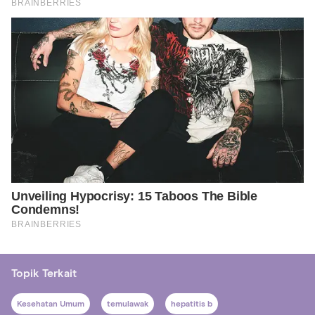
Topik Terkait
Kesehatan Umum
temulawak
hepatitis b