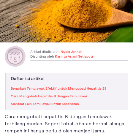
Artikel ditulis oleh
Nydia Jannah
Disunting oleh
Karinta Ariani Setiaputri
Daftar isi artikel
Benarkah Temulawak Efektif untuk Mengobati Hepatitis B?
Cara Mengobati Hepatitis B dengan Temulawak
Manfaat Lain Temulawak untuk Kesehatan
Cara mengobati hepatitis B dengan temulawak
terbilang mudah. Seperti obat-obatan herbal lainnya,
rempah ini hanya perlu diolah menjadi jamu.