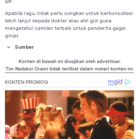
ya!
Apabila ragu, tidak perlu sungkan untuk berkonsultasi
lebih lanjut kepada dokter atau ahli gizi guna
mengetahui camilan terbaik untuk penderita gagal
ginjal.
Sumber
https://www.thekidneydietitian.org/renal-diet-snacks/
Konten di bawah ini disajikan oleh advertiser.
https://www.medicalnewstoday.com/articles/325390
Tim Redaksi Orami tidak terlibat dalam materi konten ini.
https://www.kidney.org/atoz/content/sodiumckd