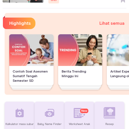
Highlights
Lihat semua
Contoh Soal Asesmen
Berita Trending
Artikel Exp
Sumatif Tengah
Minggu Ini
Langsung o
Semester SD
New
Kalkulator masa subur
Baby Name Finder
Worksheet Anak
Resep