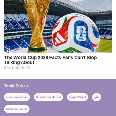
Topik Terkait
resep makanan
Kesehatan Umum
Gagal Ginjal
gizi
makanan sehat