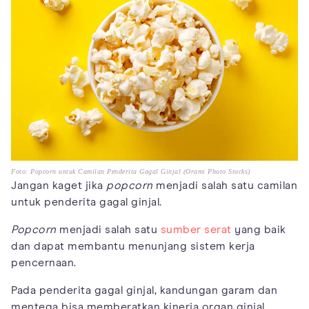
Foto: Popcorn untuk Camilan Penderita Gagal Ginjal (Orami Photo Stocks)
Jangan kaget jika
popcorn
menjadi salah satu camilan
untuk penderita gagal ginjal.
Popcorn
menjadi salah satu
sumber serat
yang baik
dan dapat membantu menunjang sistem kerja
pencernaan.
Pada penderita gagal ginjal, kandungan garam dan
mentega bisa memberatkan kinerja organ ginjal.