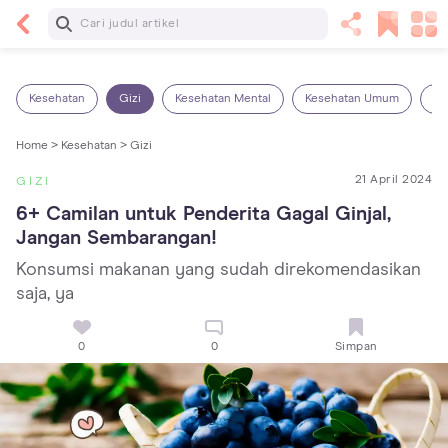
Baca Selanjutnya
25 Makanan Bayi 1 Tahun yang Dianjurkan dan
Dilarang
Kesehatan
Gizi
Kesehatan Mental
Kesehatan Umum
Ob
Home >
Kesehatan >
Gizi
21 April 2024
GIZI
6+ Camilan untuk Penderita Gagal Ginjal, 
Jangan Sembarangan!
Konsumsi makanan yang sudah direkomendasikan
saja, ya
0
0
Simpan