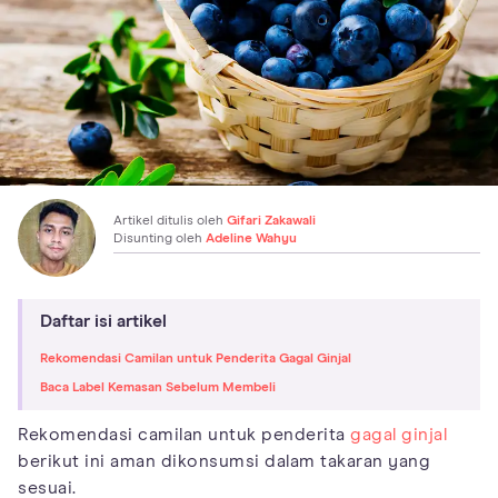
Artikel ditulis oleh
Gifari Zakawali
Disunting oleh
Adeline Wahyu
Daftar isi artikel
Rekomendasi Camilan untuk Penderita Gagal Ginjal
Baca Label Kemasan Sebelum Membeli
Rekomendasi camilan untuk penderita
gagal ginjal
berikut ini aman dikonsumsi dalam takaran yang
sesuai.