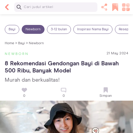
Baca Selanjutnya
Sariawan pada Anak: Penyebab, Cara Mengatasi
dan Mencegahnya
Bayi
Newborn
3-12 bulan
Inspirasi Nama Bayi
Resep M
Home >
Bayi >
Newborn
21 May 2024
NEWBORN
8 Rekomendasi Gendongan Bayi di Bawah 
500 Ribu, Banyak Model
Murah dan berkualitas!
0
0
Simpan