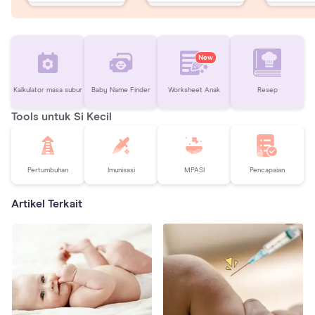
New
Kalkulator masa subur
Baby Name Finder
Worksheet Anak
Resep
Tools untuk Si Kecil
Pertumbuhan
Imunisasi
MPASI
Pencapaian
Artikel Terkait