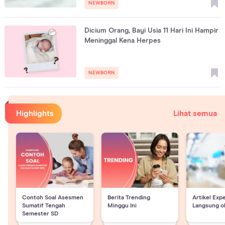
NEWBORN
Dicium Orang, Bayi Usia 11 Hari Ini Hampir
Meninggal Kena Herpes
NEWBORN
Highlights
Lihat semua
Contoh Soal Asesmen
Berita Trending
Artikel Exp
Sumatif Tengah
Minggu Ini
Langsung o
Semester SD