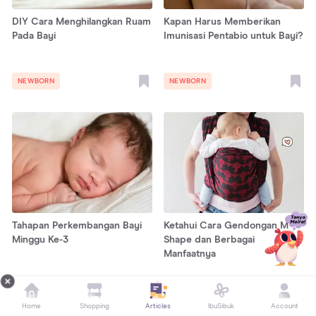
DIY Cara Menghilangkan Ruam
Kapan Harus Memberikan
Pada Bayi
Imunisasi Pentabio untuk Bayi?
NEWBORN
NEWBORN
Tahapan Perkembangan Bayi
Ketahui Cara Gendongan M
Minggu Ke-3
Shape dan Berbagai
Manfaatnya
NEWBORN
NEWBORN
Home
Shopping
Articles
IbuSibuk
Account