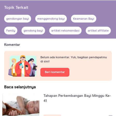
Topik Terkait
gendongan bayi
menggendong bayi
Keamanan Bayi
Family
gendong bayi
artikel rekomendasi
artikel affiliate
Komentar
Belum ada komentar. Yuk, bagikan pendapatmu
di sini!
Beri komentar
Baca selanjutnya
Tahapan Perkembangan Bayi Minggu Ke-
41