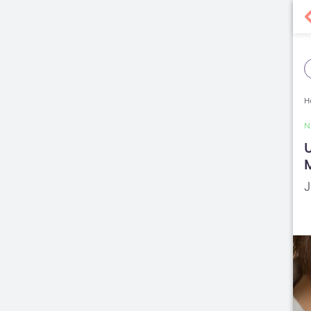
H
U
J