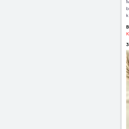
M
b
k
B
K
3