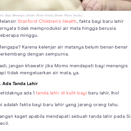
to: Bayi Menangis (Orami Photo Stock) (Orami Photo Stocks)
elansir
Stanford Children's Health
, fakta bayi baru lahir
ernyata tidak memproduksi air mata hingga berusia
eberapa minggu.
engapa? Karena kelenjar air matanya belum benar-benar
erkembang dengan sempurna.
adi, jangan khawatir jika Moms mendapati bayi menangis
api tidak mengeluarkan air mata, ya.
. Ada Tanda Lahir
etidaknya ada 1
tanda lahir di kulit bayi
baru lahir, lho!
ni adalah fakta bayi baru lahir yang jarang orang tahu.
angan kaget apabila mendapati sebuah tanda lahir pada Si
ecil.