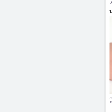
S
1
Fo
F