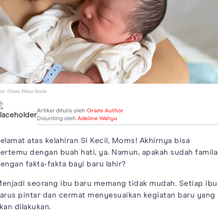
to:
Orami Photo Stocks
Artikel ditulis oleh
Orami Author
Disunting oleh
Adeline Wahyu
elamat atas kelahiran Si Kecil, Moms! Akhirnya bisa
ertemu dengan buah hati, ya. Namun, apakah sudah famila
engan fakta-fakta bayi baru lahir?
enjadi seorang ibu baru memang tidak mudah. Setiap ibu
arus pintar dan cermat menyesuaikan kegiatan baru yang
kan dilakukan.