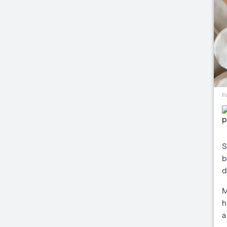
Fo
S
b
d
M
h
a