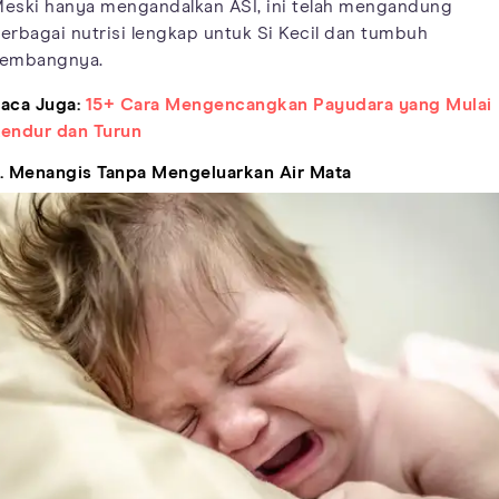
eski hanya mengandalkan ASI, ini telah mengandung
erbagai nutrisi lengkap untuk Si Kecil dan tumbuh
embangnya.
aca Juga:
15+ Cara Mengencangkan Payudara yang Mulai
endur dan Turun
. Menangis Tanpa Mengeluarkan Air Mata