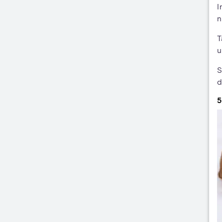
I
n
T
u
S
d
5