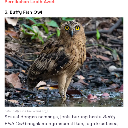
Pernikahan Lebih Awet
3. Buffy Fish Owl
Foto: Buffy Fish Owl (ebird.org)
Sesuai dengan namanya, jenis burung hantu
Buffy
Fish Owl
banyak mengonsumsi ikan, juga krustasea,