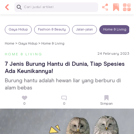
Baca Selanjutnya
Sariawan pada Anak: Penyebab, Cara Mengatasi
dan Mencegahnya
Gaya Hidup
Fashion & Beauty
Jalan-jalan
Home & Living
Home >
Gaya Hidup >
Home & Living
24 February 2023
HOME & LIVING
7 Jenis Burung Hantu di Dunia, Tiap Spesies 
Ada Keunikannya!
Burung hantu adalah hewan liar yang berburu di
alam bebas
0
0
Simpan