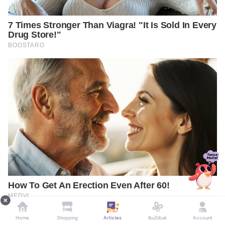
Home
Shopping
Articles
IbuSibuk
Account