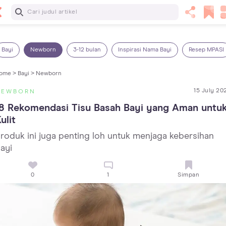
Baca Selanjutnya
Kebutuhan Cairan Anak yang Harus Dipenuhi Sesuai
Usianya
Bayi
Newborn
3-12 bulan
Inspirasi Nama Bayi
Resep MPASI
ome >
Bayi >
Newborn
15 July 20
NEWBORN
8 Rekomendasi Tisu Basah Bayi yang Aman untuk
ulit
roduk ini juga penting loh untuk menjaga kebersihan
ayi
0
1
Simpan