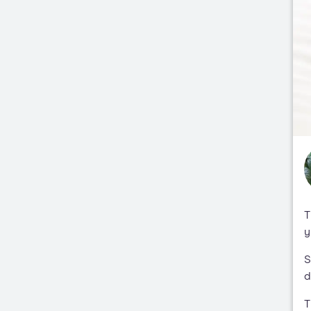
T
y
S
d
T