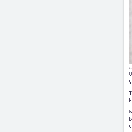
Fo
U
y
T
k
M
b
y