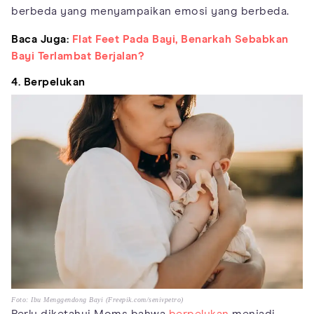
berbeda yang menyampaikan emosi yang berbeda.
Baca Juga:
Flat Feet Pada Bayi, Benarkah Sebabkan
Bayi Terlambat Berjalan?
4. Berpelukan
Foto: Ibu Menggendong Bayi (Freepik.com/senivpetro)
Perlu diketahui Moms bahwa
berpelukan
menjadi