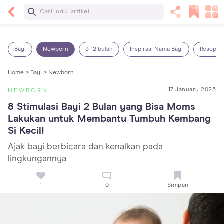
Baca Selanjutnya
Kebutuhan Cairan Anak yang Harus Dipenuhi
Sesuai Usianya
Bayi
Newborn
3-12 bulan
Inspirasi Nama Bayi
Resep M
Home >
Bayi >
Newborn
17 January 2023
NEWBORN
8 Stimulasi Bayi 2 Bulan yang Bisa Moms 
Lakukan untuk Membantu Tumbuh Kembang 
Si Kecil!
Ajak bayi berbicara dan kenalkan pada
lingkungannya
1
0
Simpan