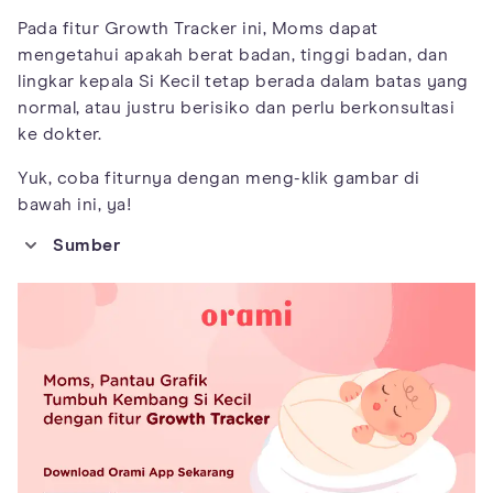
Pada fitur Growth Tracker ini, Moms dapat
mengetahui apakah berat badan, tinggi badan, dan
lingkar kepala Si Kecil tetap berada dalam batas yang
normal, atau justru berisiko dan perlu berkonsultasi
ke dokter.
Yuk, coba fiturnya dengan meng-klik gambar di
bawah ini, ya!
Sumber
https://kidshealth.org/en/parents/learn13m.html
https://parenting.firstcry.com/articles/developmental-
activities-for-2-month-old-baby/
https://www.sensorylifestyle.com/baby-activities/top-
activities-2-month-old-baby/