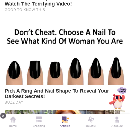
Home
Shopping
Articles
IbuSibuk
Account