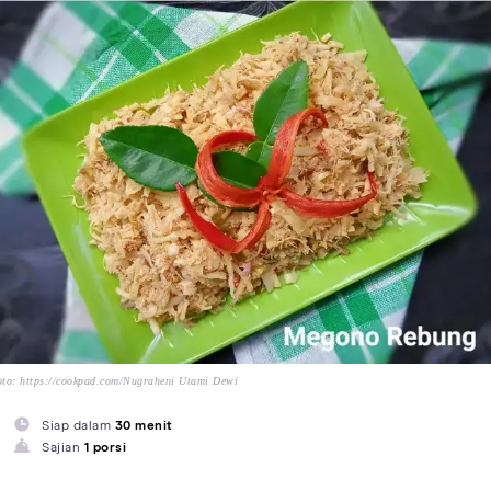
to: https://cookpad.com/Nugraheni Utami Dewi
Siap dalam
30 menit
Sajian
1 porsi