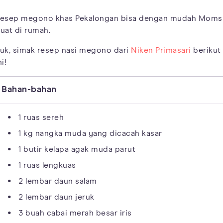
esep megono khas Pekalongan bisa dengan mudah Moms
uat di rumah.
uk, simak resep nasi megono dari
Niken Primasari
berikut
ni!
Bahan-bahan
1 ruas sereh
1 kg nangka muda yang dicacah kasar
1 butir kelapa agak muda parut
1 ruas lengkuas
2 lembar daun salam
2 lembar daun jeruk
3 buah cabai merah besar iris