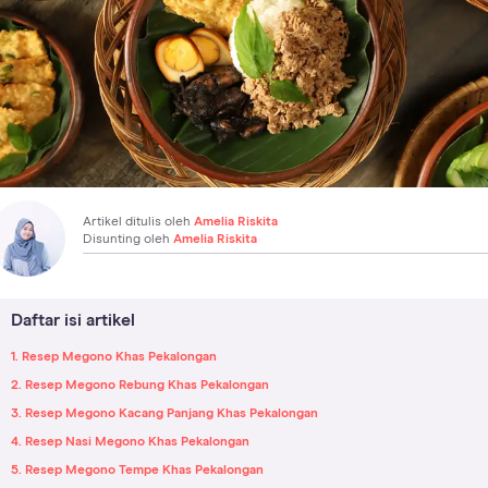
Artikel ditulis oleh
Amelia Riskita
Disunting oleh
Amelia Riskita
Daftar isi artikel
1. Resep Megono Khas Pekalongan
2. Resep Megono Rebung Khas Pekalongan
3. Resep Megono Kacang Panjang Khas Pekalongan
4. Resep Nasi Megono Khas Pekalongan
5. Resep Megono Tempe Khas Pekalongan