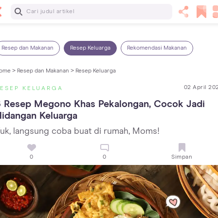
Baca Selanjutnya
Sariawan pada Anak: Penyebab, Cara Mengatasi dan
Mencegahnya
Resep dan Makanan
Resep Keluarga
Rekomendasi Makanan
ome >
Resep dan Makanan >
Resep Keluarga
02 April 20
ESEP KELUARGA
6 Resep Megono Khas Pekalongan, Cocok Jadi 
idangan Keluarga
uk, langsung coba buat di rumah, Moms!
0
0
Simpan