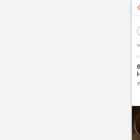
H
R
H
Y