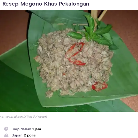
. Resep Megono Khas Pekalongan
to: cookpad.com/Niken Primasari
Siap dalam
1 jam
Sajian
2 porsi