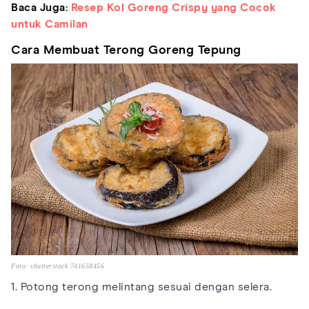
Baca Juga:
Resep Kol Goreng Crispy yang Cocok
untuk Camilan
Cara Membuat Terong Goreng Tepung
Foto: shutterstock 741658456
1. Potong terong melintang sesuai dengan selera.