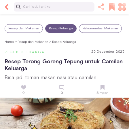
Baca Selanjutnya
7 Penyebab Sakit Tenggorokan pada Anak dan
Cara Mengatasinya
Resep dan Makanan
Resep Keluarga
Rekomendasi Makanan
Home >
Resep dan Makanan >
Resep Keluarga
23 December 2023
RESEP KELUARGA
Resep Terong Goreng Tepung untuk Camilan 
Keluarga
Bisa jadi teman makan nasi atau camilan
0
0
Simpan