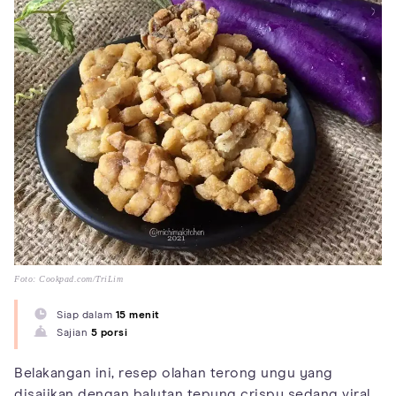
Foto: Cookpad.com/TriLim
Siap dalam
15 menit
Sajian
5 porsi
Belakangan ini, resep olahan terong ungu yang
disajikan dengan balutan tepung crispy sedang viral,