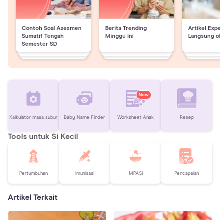
Contoh Soal Asesmen
Berita Trending
Artikel Exp
Sumatif Tengah
Minggu Ini
Langsung o
Semester SD
New
Kalkulator masa subur
Baby Name Finder
Worksheet Anak
Resep
Tools untuk Si Kecil
Pertumbuhan
Imunisasi
MPASI
Pencapaian
Artikel Terkait