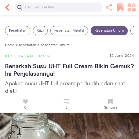
Baca Selanjutnya
Panas Dalam pada Anak: Gejala, Penyebab dan
Cara Mengatasinya!
Kesehatan
Gizi
Kesehatan Mental
Kesehatan Umum
Ob
Home >
Kesehatan >
Kesehatan Umum
12 June 2024
KESEHATAN UMUM
Benarkah Susu UHT Full Cream Bikin Gemuk? 
Ini Penjelasannya!
Apakah susu UHT full cream perlu dihindari saat
diet?
0
2
Simpan