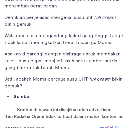
menambah berat badan.
Demikian penjelasan mengenai susu uht
full cream
bikin gemuk.
Walaupun susu mengandung kalori yang tinggi, tetapi
tidak lantas meningkatkan berat badan ya Moms.
Asalkan dibarengi dengan olahraga untuk membakar
kalori, susu dapat menjadi salah satu sumber nutrisi
yang baik untuk tubuh Moms.
Jadi, apakah Moms percaya susu UHT
full cream
bikin
gemuk?
Sumber
https://pubmed.ncbi.nlm.nih.gov/24800664/
Konten di bawah ini disajikan oleh advertiser.
https://www.ncbi.nlm.nih.gov/pmc/articles/PMC5149046/
Tim Redaksi Orami tidak terlibat dalam materi konten ini.
https://www.nejm.org/doi/full/10.1056/nejmoa1014296