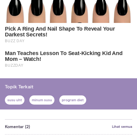
Topik Terkait
susu uht
minum susu
program diet
Komentar
(2)
Lihat semua