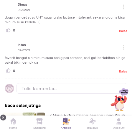
Dimas
02/02/21
doyan banget susu UHT. sayang aku lactose intolerant. sekarang cuma bisa
minum susu kedelai. :(
0
Balas
Intan
02/02/21
favorit banget sih minum susu apalg pas sarapan, asal gak berlebihan sih ga
bakal bikin gemuk ya
0
Balas
Tulis komentar...
Baca selanjutnya
7 Gaya Hidup Orang Jepang yang Wajib
Ditiru Untuk Menjaga Kesehatan
Home
Shopping
Articles
IbuSibuk
Account