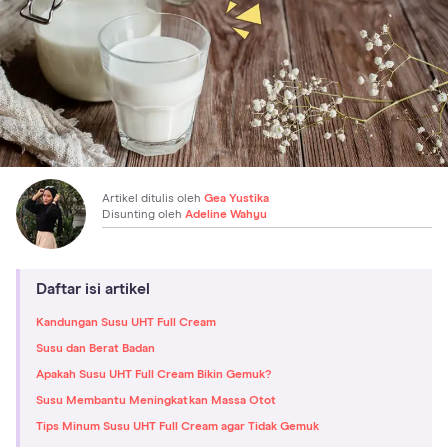
Artikel ditulis oleh
Gea Yustika
Disunting oleh
Adeline Wahyu
Daftar isi artikel
Kandungan Susu UHT Full Cream
Susu dan Berat Badan
Apakah Susu UHT Full Cream Bikin Gemuk?
Susu Membantu Meningkatkan Massa Otot
Tips Minum Susu UHT Full Cream agar Tidak Gemuk