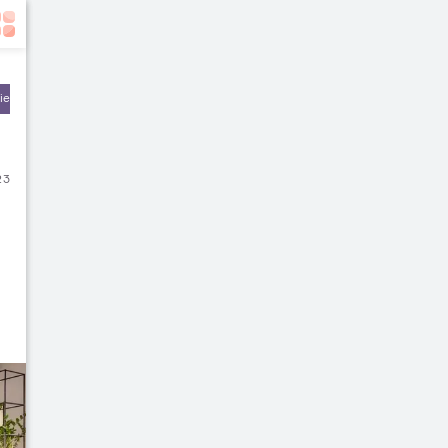
ier & Keuangan
23