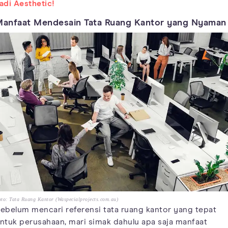
adi Aesthetic!
anfaat Mendesain Tata Ruang Kantor yang Nyaman
to: Tata Ruang Kantor (Waspecialprojects.com.au)
ebelum mencari referensi tata ruang kantor yang tepat
ntuk perusahaan, mari simak dahulu apa saja manfaat