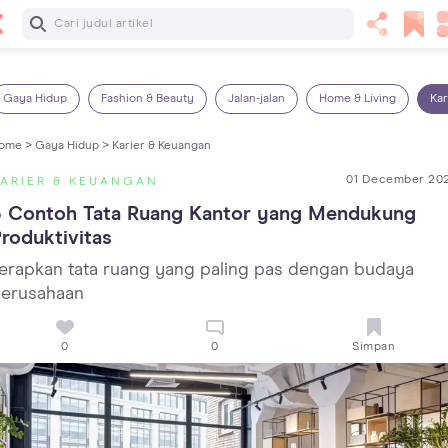
Baca Selanjutnya
Panas Dalam pada Anak: Gejala, Penyebab dan Cara
Mengatasinya!
Gaya Hidup
Fashion & Beauty
Jalan-jalan
Home & Living
Kar
ome >
Gaya Hidup >
Karier & Keuangan
01 December 20
ARIER & KEUANGAN
5 Contoh Tata Ruang Kantor yang Mendukung 
roduktivitas
erapkan tata ruang yang paling pas dengan budaya
erusahaan
0
0
Simpan