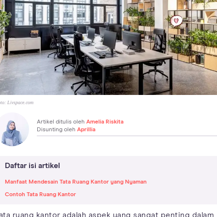
to:
Livspace.com
Artikel ditulis oleh
Amelia Riskita
Disunting oleh
Aprillia
Daftar isi artikel
Manfaat Mendesain Tata Ruang Kantor yang Nyaman
Contoh Tata Ruang Kantor
ata ruang kantor adalah aspek yang sangat penting dalam