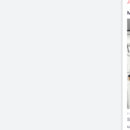
J
M
Fo
S
u