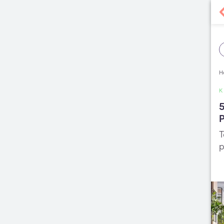
H
K
P
T
p