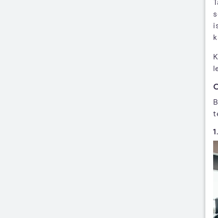
T
s
i
k
K
l
C
B
t
1