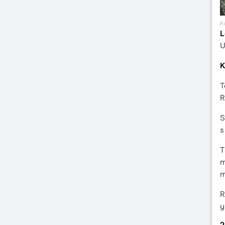
Fo
L
U
K
T
R
S
s
T
m
m
R
y