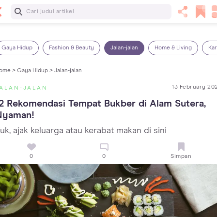
Baca Selanjutnya
13 Rekomendasi RSGM dan Klinik Gigi di Jakarta yang
Terbaik dan Terpercaya
Gaya Hidup
Fashion & Beauty
Jalan-jalan
Home & Living
Kar
ome >
Gaya Hidup >
Jalan-jalan
13 February 20
ALAN-JALAN
2 Rekomendasi Tempat Bukber di Alam Sutera, 
Nyaman!
uk, ajak keluarga atau kerabat makan di sini
0
0
Simpan