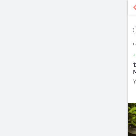
H
J
1
Y