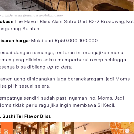
to: kokku ramen (Instagram.com/kokku.ramen)
okasi
: The Flavor Bliss Alam Sutra Unit B2-2 Broadway, Ko
angerang Selatan
isaran harga
: Mulai dari Rp50.000-100.000
esuai dengan namanya, restoran ini menyajikan menu
amen yang diklaim selalu memperbarui resep sehingga
asanya bisa dibilang
up to date
.
amen yang dihidangkan juga beranekaragam, jadi Moms
isa pilih sesuai selera.
empatnya sendiri sudah pasti nyaman lho, Moms. Jadi
oms tidak perlu ragu jika ingin membawa Si Kecil.
. Sushi Tei Flavor Bliss