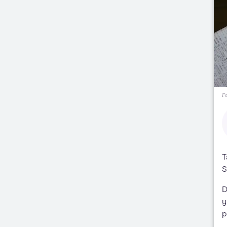
Fo
T
S
D
y
p