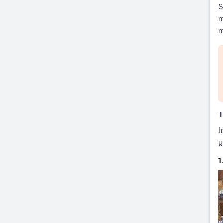
S
m
m
T
I
y
1