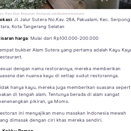
to: Kayu Kayu Restaurant (Instagram.com/kayukayurestaurant)
okasi
: Jl. Jalur Sutera No.Kav. 28A, Pakualam, Kec. Serpong
tara, Kota Tangerang Selatan
isaran harga
: Mulai dari Rp100.000-200.000
empat bukber Alam Sutera yang pertama adalah Kayu Kay
estaurant.
esuai dengan nama restorannya, mereka memberikan
uasana dan nuansa kayu di setiap sudut restorannya.
idak hanya kayu, mereka juga memberikan suasana sepert
akan di tengah alam. Tentunya berada di alam sangat
enenangkan pikiran, ya Moms.
estoran ini menyajikan menu masakan Indonesia mewah
ang dimasak dengan ciri khas mereka sendiri.