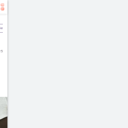
ier & Keuangan
25