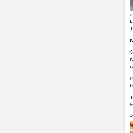
Fo
L
T
K
S
r
r
R
b
T
M
3