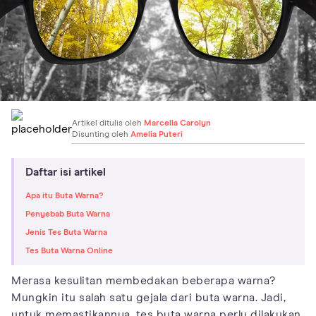
Artikel ditulis oleh
Marcella Carolyn
Disunting oleh
Amelia Puteri
Daftar isi artikel
Apa itu Buta Warna?
Penyebab Buta Warna
Jenis Tes Buta Warna
Tes Buta Warna Online
Merasa kesulitan membedakan beberapa warna?
Mungkin itu salah satu gejala dari buta warna. Jadi,
untuk memastikannya, tes buta warna perlu dilakukan.