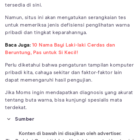
tersedia di sini.
Namun, situs ini akan menyatukan serangkaian tes
untuk memeriksa jenis defisiensi penglihatan warna
pribadi dan tingkat keparahannya.
Baca Juga:
10 Nama Bayi Laki-laki Cerdas dan
Beruntung, Pas untuk Si Kecil!
Perlu diketahui bahwa pengaturan tampilan komputer
pribadi kita, cahaya sekitar dan faktor-faktor lain
dapat memengaruhi hasil pengujian.
Jika Moms ingin mendapatkan diagnosis yang akurat
tentang buta warna, bisa kunjungi spesialis mata
terdekat.
Sumber
https://www.ncbi.nlm.nih.gov/pmc/articles/PMC4717370/
Konten di bawah ini disajikan oleh advertiser.
https://www.researchgate.net/publication/7847948_Color_visio
n_tests_for_aviation_Comparison_of_the_anomaloscope_and_t