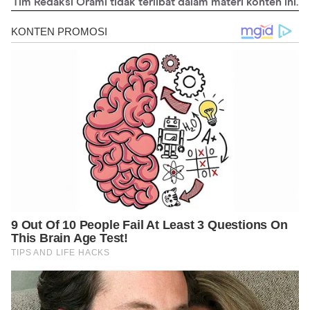
Tim Redaksi Orami tidak terlibat dalam materi konten ini.
hree_lantern_types
https://www.healthline.com/health/color-vision-test
https://www.webmd.com/eye-health/what-you-need-to-know-
about-color-blindness-tests#1
https://www.aoa.org/healthy-eyes/eye-and-vision-
conditions/color-vision-deficiency?sso=y