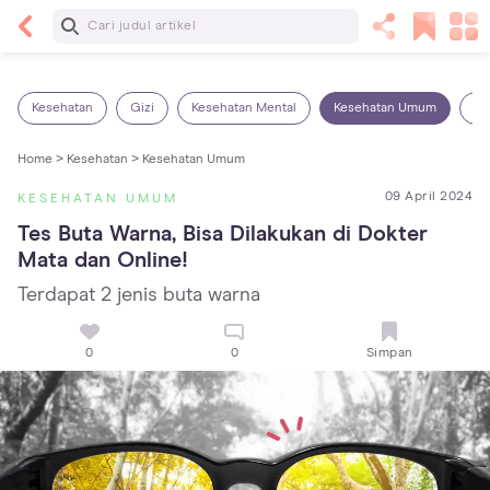
Baca Selanjutnya
5 Manfaat Bermain Masak-Masakan untuk Anak,
Yuk Latih Kreativitas Si Kecil!
Kesehatan
Gizi
Kesehatan Mental
Kesehatan Umum
Ob
Home >
Kesehatan >
Kesehatan Umum
09 April 2024
KESEHATAN UMUM
Tes Buta Warna, Bisa Dilakukan di Dokter 
Mata dan Online!
Terdapat 2 jenis buta warna
0
0
Simpan