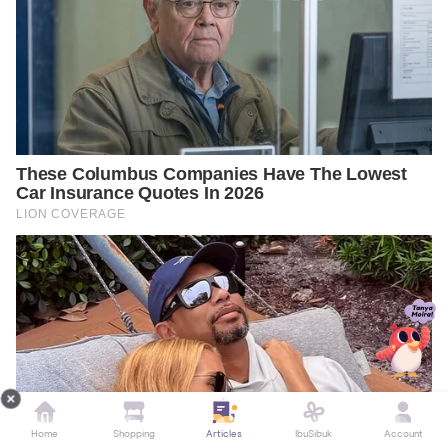
Home
Shopping
Articles
IbuSibuk
Account