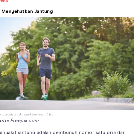
eks
. Menyehatkan Jantung
to: manfaat seks untuk kesehatan 1.jpg
oto: Freepik.com
enyakit jantung adalah pembunuh nomor satu pria dan