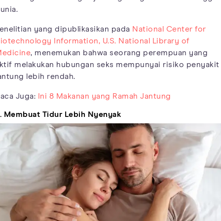
unia.
enelitian yang dipublikasikan pada
National Center for
iotechnology Information, U.S. National Library of
edicine
, menemukan bahwa seorang perempuan yang
ktif melakukan hubungan seks mempunyai risiko penyakit
antung lebih rendah.
aca Juga:
Ini 8 Makanan yang Ramah Jantung
. Membuat Tidur Lebih Nyenyak