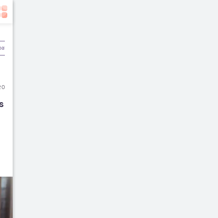
batan
Olahraga & Kebugaran
Rekomendasi Dokter
20
 