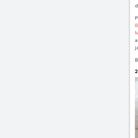
d
P
B
M
a
j
B
2