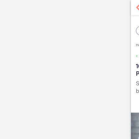
H
1
P
S
b