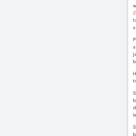
w
E
t
s
P
s
j
b
H
t
S
b
d
l
S
b