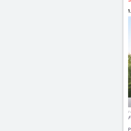
S
1
Fo
F
P