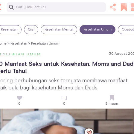
Baca Selanjutnya
25 Makanan Bayi 1 Tahun yang Dianjurkan dan Dilarang
Kesehatan
Gizi
Kesehatan Mental
Kesehatan Umum
Obat-o
ome >
Kesehatan >
Kesehatan Umum
30 August 20
KESEHATAN UMUM
0 Manfaat Seks untuk Kesehatan. Moms and Dads
erlu Tahu!
ering berhubungan seks ternyata membawa manfaat
aik pula bagi kesehatan Moms dan Dads
0
0
Simpan