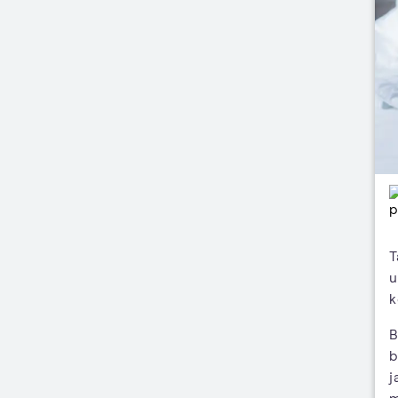
T
u
k
B
b
j