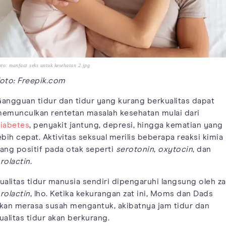
to: manfaat seks untuk kesehatan 2.jpg
oto: Freepik.com
angguan tidur dan tidur yang kurang berkualitas dapat
emunculkan rentetan masalah kesehatan mulai dari
iabetes
, penyakit jantung, depresi, hingga kematian yang
ebih cepat. Aktivitas seksual merilis beberapa reaksi kimia
ang positif pada otak seperti
serotonin
,
oxytocin
, dan
rolactin
.
ualitas tidur manusia sendiri dipengaruhi langsung oleh za
rolactin
, lho. Ketika kekurangan zat ini, Moms dan Dads
kan merasa susah mengantuk, akibatnya jam tidur dan
ualitas tidur akan berkurang.