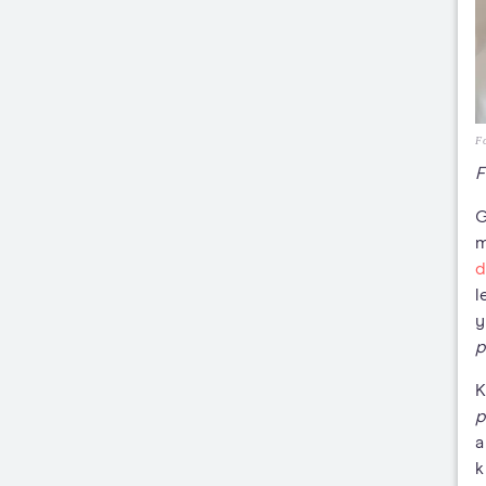
Fo
F
G
m
d
l
y
p
K
p
a
k