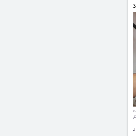
3
Fo
F
J