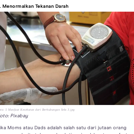
. Menormalkan Tekanan Darah
to: 5 Manfaat Kesehatan dari Berhubungan Seks 3.jpg
oto: Pixabay
ika Moms atau Dads adalah salah satu dari jutaan orang