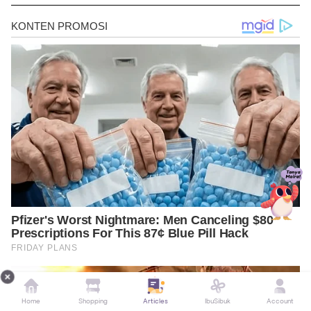
w/794
https://n.neurology.org/content/79/15/1540
https://www.ncbi.nlm.nih.gov/pmc/articles/PMC3477557/
https://journals.sagepub.com/doi/abs/10.1177/155982760730913
0.
https://www.medicalnewstoday.com/articles/321820#11.-Liver
https://pubmed.ncbi.nlm.nih.gov/29495598/
https://www.healthline.com/nutrition/heart-healthy-
foods#TOC_TITLE_HDR_14
Home
Shopping
Articles
IbuSibuk
Account