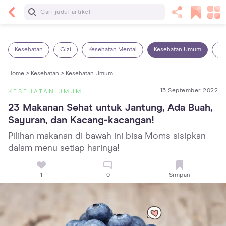
Baca Selanjutnya
Panas Dalam pada Anak: Gejala, Penyebab dan
Cara Mengatasinya!
Kesehatan
Gizi
Kesehatan Mental
Kesehatan Umum
Ob
Home >
Kesehatan >
Kesehatan Umum
13 September 2022
KESEHATAN UMUM
23 Makanan Sehat untuk Jantung, Ada Buah, 
Sayuran, dan Kacang-kacangan!
Pilihan makanan di bawah ini bisa Moms sisipkan
dalam menu setiap harinya!
1
0
Simpan