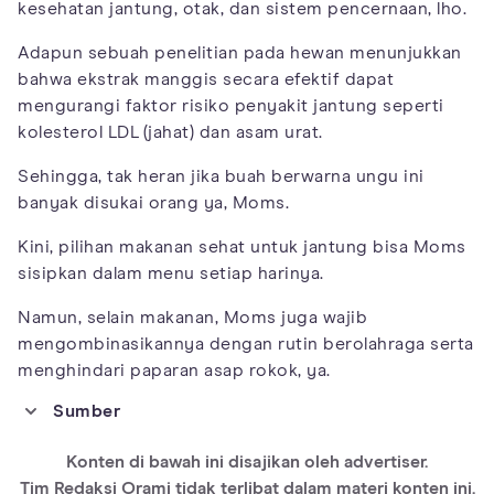
kesehatan jantung, otak, dan sistem pencernaan, lho.
Adapun sebuah penelitian pada hewan menunjukkan
bahwa ekstrak manggis secara efektif dapat
mengurangi faktor risiko penyakit jantung seperti
kolesterol LDL (jahat) dan asam urat.
Sehingga, tak heran jika buah berwarna ungu ini
banyak disukai orang ya, Moms.
Kini, pilihan makanan sehat untuk jantung bisa Moms
sisipkan dalam menu setiap harinya.
Namun, selain makanan, Moms juga wajib
mengombinasikannya dengan rutin berolahraga serta
menghindari paparan asap rokok, ya.
Sumber
https://health.clevelandclinic.org/12-heart-healthy-foods-to-
work-into-your-diet/
Konten di bawah ini disajikan oleh advertiser.
https://foodandnutritionresearch.net/index.php/fnr/article/vie
Tim Redaksi Orami tidak terlibat dalam materi konten ini.