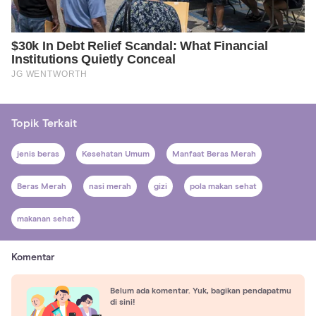
Topik Terkait
jenis beras
Kesehatan Umum
Manfaat Beras Merah
Beras Merah
nasi merah
gizi
pola makan sehat
makanan sehat
Komentar
Belum ada komentar. Yuk, bagikan pendapatmu
di sini!