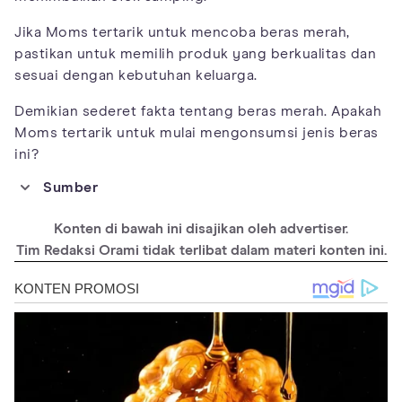
Jika Moms tertarik untuk mencoba beras merah,
pastikan untuk memilih produk yang berkualitas dan
sesuai dengan kebutuhan keluarga.
Demikian sederet fakta tentang beras merah. Apakah
Moms tertarik untuk mulai mengonsumsi jenis beras
ini?
Sumber
https://www.webmd.com/diet/health-benefits-brown-rice#1
Konten di bawah ini disajikan oleh advertiser.
https://www.healthline.com/nutrition/is-brown-rice-good-for-
you
Tim Redaksi Orami tidak terlibat dalam materi konten ini.
https://www.hsph.harvard.edu/news/press-releases/white-rice-
brown-rice-whole-grains-diabetes/
https://pubmed.ncbi.nlm.nih.gov/17885721/