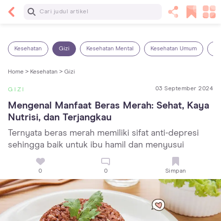
Baca Selanjutnya
Kebutuhan Cairan Anak yang Harus Dipenuhi
Sesuai Usianya
Kesehatan
Gizi
Kesehatan Mental
Kesehatan Umum
Ob
Home >
Kesehatan >
Gizi
03 September 2024
GIZI
Mengenal Manfaat Beras Merah: Sehat, Kaya 
Nutrisi, dan Terjangkau
Ternyata beras merah memiliki sifat anti-depresi
sehingga baik untuk ibu hamil dan menyusui
0
0
Simpan