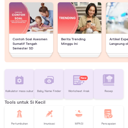
Contoh Soal Asesmen
Berita Trending
Artikel Exp
Sumatif Tengah
Minggu Ini
Langsung o
Semester SD
New
Kalkulator masa subur
Baby Name Finder
Worksheet Anak
Resep
Tools untuk Si Kecil
Pertumbuhan
Imunisasi
MPASI
Pencapaian