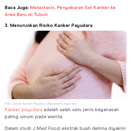
Baca Juga:
Metastasis, Penyebaran Sel Kanker ke
Area Baru di Tubuh
3. Menurunkan Risiko Kanker Payudara
Foto: Gejala Kanker Payudara (Buoyhealth.imgix.net)
Kanker payudara
adalah salah satu jenis keganasan
paling umum pada wanita.
Dalam studi
J Med Food
, ekstrak buah delima diyakini