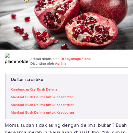
Artikel ditulis oleh
Dresyamaya Fiona
Disunting oleh
Aprillia
Daftar isi artikel
Kandungan Gizi Buah Delima
Manfaat Buah Delima untuk Kesehatan
Manfaat Buah Delima untuk Kecantikan
Manfaat Buah Delima untuk Kesuburan
Moms sudah tidak asing dengan delima, bukan? Buah
berwarna merah ini kaya akan khasiat, lho. Yuk, simak