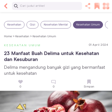
Baca Selanjutnya
14 Rekomendasi Camilan Sehat untuk Anak, Enak
dan Bergizi!
Kesehatan
Gizi
Kesehatan Mental
Kesehatan Umum
Ob
Home >
Kesehatan >
Kesehatan Umum
01 April 2024
KESEHATAN UMUM
23 Manfaat Buah Delima untuk Kesehatan 
dan Kesuburan
Delima mengandung banyak gizi yang bermanfaat
untuk kesehatan
0
0
Simpan