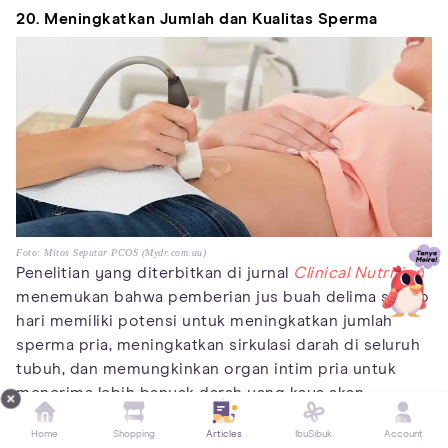
20. Meningkatkan Jumlah dan Kualitas Sperma
Foto: Mitos Seputar PCOS (Mydr.com.au)
Penelitian yang diterbitkan di jurnal
Clinical Nutrition
menemukan bahwa pemberian jus buah delima setiap
hari memiliki potensi untuk meningkatkan jumlah
sperma pria, meningkatkan sirkulasi darah di seluruh
tubuh, dan memungkinkan organ intim pria untuk
menerima lebih banyak darah yang kaya akan
oksigen.
Home
Shopping
Articles
IbuSibuk
Account