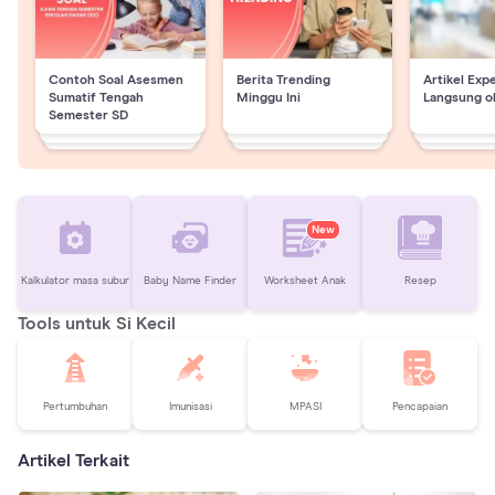
Contoh Soal Asesmen
Berita Trending
Artikel Exp
Sumatif Tengah
Minggu Ini
Langsung o
Semester SD
New
Kalkulator masa subur
Baby Name Finder
Worksheet Anak
Resep
Tools untuk Si Kecil
Pertumbuhan
Imunisasi
MPASI
Pencapaian
Artikel Terkait