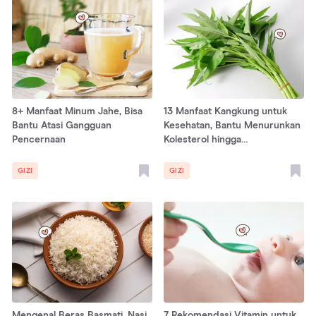
8+ Manfaat Minum Jahe, Bisa
13 Manfaat Kangkung untuk
Bantu Atasi Gangguan
Kesehatan, Bantu Menurunkan
Pencernaan
Kolesterol hingga
Meremajakan Kulit
GIZI
GIZI
Mengenal Beras Basmati, Nasi
7 Rekomendasi Vitamin untuk