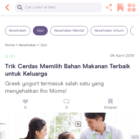
Baca Selanjutnya
5 Manfaat Bermain Masak-Masakan untuk Anak,
Yuk Latih Kreativitas Si Kecil!
Kesehatan
Gizi
Kesehatan Mental
Kesehatan Umum
Ob
Home >
Kesehatan >
Gizi
09 April 2019
GIZI
Trik Cerdas Memilih Bahan Makanan Terbaik 
untuk Keluarga
Greek yogurt termasuk salah satu yang
menyehatkan lho Moms!
0
0
Simpan