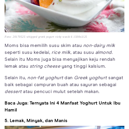
Foto: 20170525 whipped greek yogurt vicky wasik 6 1500x1125
Moms bisa memilih susu skim atau
non-dairy milk
seperti susu kedelai,
rice milk
, atau susu
almond
.
Selain itu Moms juga bisa menyajikan keju rendah
lemak atau
string cheese
yang tinggi kalsium.
Selain itu,
non-fat yoghurt
dan
Greek yoghurt
sangat
baik sebagai campuran buah atau sayuran sebagai
dessert
atau pencuci mulut setelah makan.
Baca Juga: Ternyata Ini 4 Manfaat Yoghurt Untuk Ibu
Hamil
5. Lemak, Minyak, dan Manis