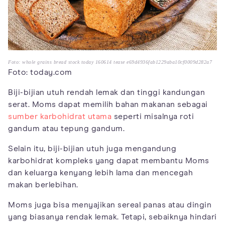
Foto: whole grains bread stock today 160614 tease e69d4936fab1229aba10cf0009d282a7
Foto: today.com
Biji-bijian utuh rendah lemak dan tinggi kandungan
serat. Moms dapat memilih bahan makanan sebagai
sumber karbohidrat utama
seperti misalnya roti
gandum atau tepung gandum.
Selain itu, biji-bijian utuh juga mengandung
karbohidrat kompleks yang dapat membantu Moms
dan keluarga kenyang lebih lama dan mencegah
makan berlebihan.
Moms juga bisa menyajikan sereal panas atau dingin
yang biasanya rendak lemak. Tetapi, sebaiknya hindari