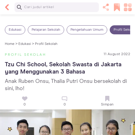
Baca Selanjutnya
5 Manfaat Bermain Masak-Masakan untuk Anak,
Yuk Latih Kreativitas Si Kecil!
Edukasi
Pelajaran Sekolah
Pengetahuan Umum
Profil Sekola
Home >
Edukasi >
Profil Sekolah
11 August 2022
PROFIL SEKOLAH
Tzu Chi School, Sekolah Swasta di Jakarta 
yang Menggunakan 3 Bahasa
Anak Ruben Onsu, Thalia Putri Onsu bersekolah di
sini, lho!
0
0
Simpan