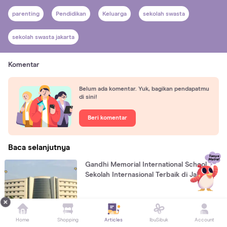
parenting
Pendidikan
Keluarga
sekolah swasta
sekolah swasta jakarta
Komentar
Belum ada komentar. Yuk, bagikan pendapatmu
di sini!
Beri komentar
Baca selanjutnya
Gandhi Memorial International School,
Sekolah Internasional Terbaik di Jakarta
PROFIL SEKOLAH
Home
Shopping
Articles
IbuSibuk
Account