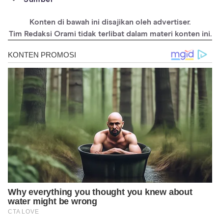
https://tzuchi.sch.id/primary/home
Konten di bawah ini disajikan oleh advertiser.
https://cintakasihtzuchi.sch.id/
Tim Redaksi Orami tidak terlibat dalam materi konten ini.