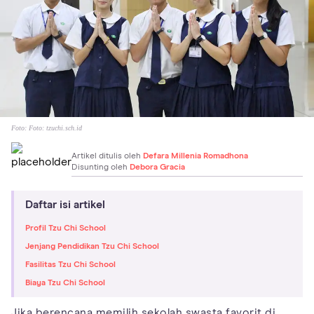
Foto:
Foto: tzuchi.sch.id
Artikel ditulis oleh
Defara Millenia Romadhona
Disunting oleh
Debora Gracia
Daftar isi artikel
Profil Tzu Chi School
Jenjang Pendidikan Tzu Chi School
Fasilitas Tzu Chi School
Biaya Tzu Chi School
Jika berencana memilih sekolah swasta favorit di