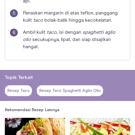
api.
Panaskan margarin di atas teflon, panggang
kulit
taco
bolak-balik hingga kecokelatan.
Ambil kulit
taco
, isi dengan
spaghetti aglio
olio
secukupnya, lipat, dan siap disajikan
hangat.
Topik Terkait
Resep Taco
Resep Taco Spaghetti Aglio Olio
Rekomendasi Resep Lainnya