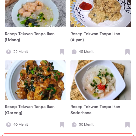
Resep Tekwan Tanpa Ikan
Resep Tekwan Tanpa Ikan
(Udang)
(Ayam)
35
Menit
45
Menit
Resep Tekwan Tanpa Ikan
Resep Tekwan Tanpa Ikan
(Goreng)
Sederhana
40
Menit
50
Menit