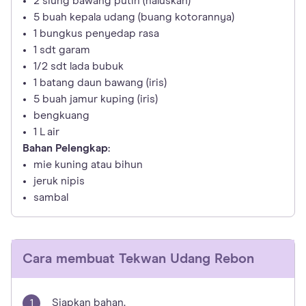
2 siung bawang putih (haluskan)
5 buah kepala udang (buang kotorannya)
1 bungkus penyedap rasa
1 sdt garam
1/2 sdt lada bubuk
1 batang daun bawang (iris)
5 buah jamur kuping (iris)
bengkuang
1 L air
Bahan Pelengkap:
mie kuning atau bihun
jeruk nipis
sambal
Cara membuat
Tekwan Udang Rebon
Siapkan bahan.