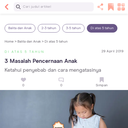
Baca Selanjutnya
7 Penyebab Sakit Tenggorokan pada Anak dan
Cara Mengatasinya
Balita dan Anak
2-3 tahun
3-5 tahun
Di atas 5 tahun
Home >
Balita dan Anak >
Di atas 5 tahun
29 April 2019
DI ATAS 5 TAHUN
3 Masalah Pencernaan Anak
Ketahui penyebab dan cara mengatasinya
0
0
Simpan