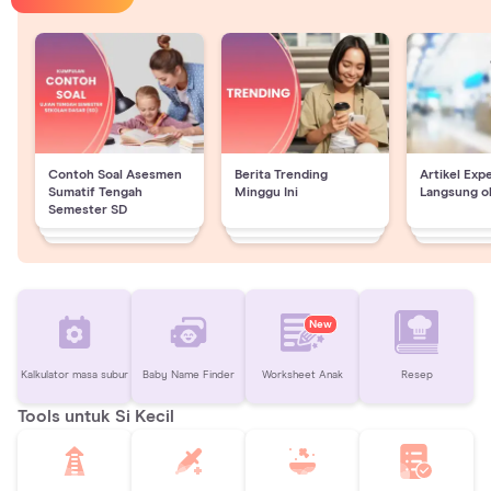
Contoh Soal Asesmen
Berita Trending
Artikel Exp
Sumatif Tengah
Minggu Ini
Langsung o
Semester SD
New
Kalkulator masa subur
Baby Name Finder
Worksheet Anak
Resep
Tools untuk Si Kecil